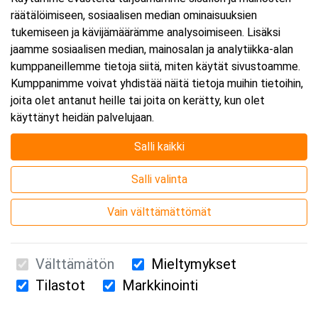
räätälöimiseen, sosiaalisen median ominaisuuksien
Päättyy:
25.9.2026 16:00
tukemiseen ja kävijämäärämme analysoimiseen. Lisäksi
jaamme sosiaalisen median, mainosalan ja analytiikka-alan
kumppaneillemme tietoja siitä, miten käytät sivustoamme.
Lisää tapahtuma kalenteriisi
Kumppanimme voivat yhdistää näitä tietoja muihin tietoihin,
joita olet antanut heille tai joita on kerätty, kun olet
käyttänyt heidän palvelujaan.
Salli kaikki
Kurssipaikka
Salli valinta
Webinaari
Vain välttämättömät
Välttämätön
Mieltymykset
Tilastot
Markkinointi
Suomen Ensiapukoulutus Oy / Valimotie 21 / 00380 Helsinki
010 5251 260 /
kurssille@suomenensiapukoulutus.fi