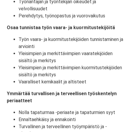
Työnantajan ja työntekijän oikeudet ja
velvollisuudet
Perehdytys, työnopastus ja vuorovaikutus
Osaa tunnistaa työn vaara- ja kuormitustekijöitä
Työn vaara- ja kuormitustekijöiden tunnistaminen ja
arviointi
Yleisimpien ja merkittävimpien vaaratekijöiden
sisältö ja merkitys
Yleisimpien ja merkittävimpien kuormitustekijöiden
sisältö ja merkitys
Vaaralliset kemikaalit ja altisteet
Ymmärtää turvallisen ja terveellisen työskentelyn
periaatteet
Nolla tapaturmaa -periaate ja tapaturmien syyt
Ennaltaehkäisy ja ennakointi
Turvallinen ja terveellinen työympäristö ja -