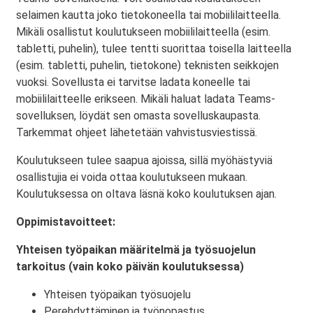
selaimen kautta joko tietokoneella tai mobiililaitteella.
Mikäli osallistut koulutukseen mobiililaitteella (esim.
tabletti, puhelin), tulee tentti suorittaa toisella laitteella
(esim. tabletti, puhelin, tietokone) teknisten seikkojen
vuoksi. Sovellusta ei tarvitse ladata koneelle tai
mobiililaitteelle erikseen. Mikäli haluat ladata Teams-
sovelluksen, löydät sen omasta sovelluskaupasta.
Tarkemmat ohjeet lähetetään vahvistusviestissä.
Koulutukseen tulee saapua ajoissa, sillä myöhästyviä
osallistujia ei voida ottaa koulutukseen mukaan.
Koulutuksessa on oltava läsnä koko koulutuksen ajan.
Oppimistavoitteet:
Yhteisen työpaikan määritelmä ja työsuojelun
tarkoitus (vain koko päivän koulutuksessa)
Yhteisen työpaikan työsuojelu
Perehdyttäminen ja työnopastus