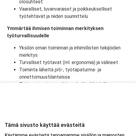
olosuhteet
Vaaralliset, luvanvaraiset ja poikkeukselliset
työtehtävät ja niiden suunnittelu
Ymmärtää ihmisen toiminnan merkityksen
työturvallisuudelle
Yksilön oman toiminnan ja inhimillisten tekijöiden
merkitys
Turvalliset työtavat (ml. ergonomia) ja välineet
Toiminta läheltä piti-, työtapaturma- ja
onnettomuustilanteissa
Työtapaturmien merkitys yksilön lähipiirille,
työyhteisölle ja yhteiskunnalle
Tämä sivusto käyttää evästeitä
Ajankohta
Käytämme evästeitä tarjoamamme sisällön ja mainosten
Alkaa:
25.9.2026 08:30