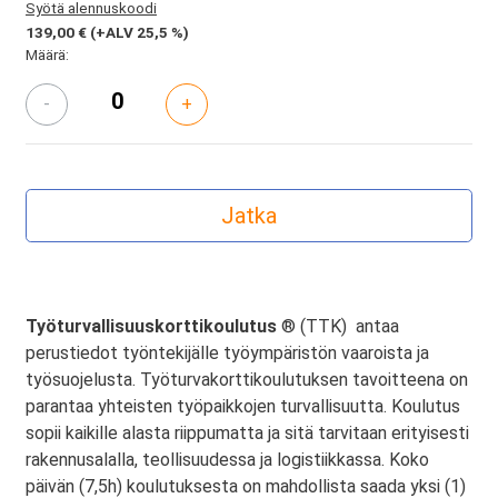
Syötä alennuskoodi
139,00 €
(+ALV 25,5 %)
Määrä:
-
+
Työturvallisuuskorttikoulutus
® (TTK) antaa
perustiedot työntekijälle työympäristön vaaroista ja
työsuojelusta. Työturvakorttikoulutuksen tavoitteena on
parantaa yhteisten työpaikkojen turvallisuutta. Koulutus
sopii kaikille alasta riippumatta ja sitä tarvitaan erityisesti
rakennusalalla, teollisuudessa ja logistiikkassa. Koko
päivän (7,5h) koulutuksesta on mahdollista saada yksi (1)