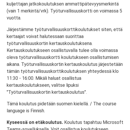
kuljettajan jatkokoulutuksen ammattipätevyysmerkintä
(vain 1 merkintä/vrk). Työturvallisuuskortti on voimassa 5
vuotta.
Järjestämme työturvallisuuskorttikoulutukset siten, että
kertaajat voivat halutessaan suorittaa
työturvallisuuskortin kertauskoulutuksena.
Kertauskoulutukseen osallistuvalla tulee olla voimassa
oleva työturvallisuuskortti koulutukseen osallistumisen
aikana. Työturvallisuuskortin kertauskoulutus järjestetään
tämän työturvallisuuskorttikoulutuksen yhteydessä klo
11:30 - 16:00. Mikäli haluat osallistua
kertauskoulutukseen, valitse lipuksi
"Työturvallisuuskortin kertauskoulutus".
Tämä koulutus pidetään suomen kielellä. / The course
language is Finnish.
Kyseessä on etäkoulutus.
Koulutus tapahtuu Microsoft
Teams-sovelluksella. Voit osallistua koulutukseen