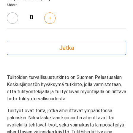
Määrä:
-
+
Tulitöiden turvallisuustutkinto on Suomen Pelastusalan
Keskusjärjestön hyväksymä tutkinto, jolla varmistetaan,
että tulityöntekijällä ja tulityöluvan myöntäjällä on riittävä
tieto tulityöturvallisuudesta.
Tulityöt ovat töitä, jotka aiheuttavat ympäristössä
paloriskin. Niiksi lasketaan kipinöintiä aiheuttavat tai
avoliekillä tehtävät työt, sekä voimakasta lämpösäteilyä
aiheuttavien välineiden käyttö. Tulitöihin liittyy aina