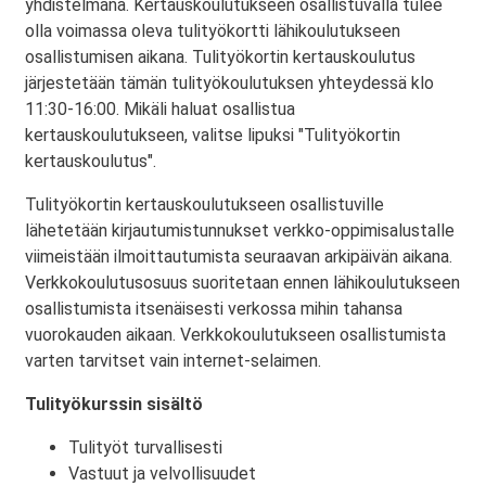
yhdistelmänä. Kertauskoulutukseen osallistuvalla tulee
olla voimassa oleva tulityökortti lähikoulutukseen
osallistumisen aikana. Tulityökortin kertauskoulutus
järjestetään tämän tulityökoulutuksen yhteydessä klo
11:30-16:00. Mikäli haluat osallistua
kertauskoulutukseen, valitse lipuksi "Tulityökortin
kertauskoulutus".
Tulityökortin kertauskoulutukseen osallistuville
lähetetään kirjautumistunnukset verkko-oppimisalustalle
viimeistään ilmoittautumista seuraavan arkipäivän aikana.
Verkkokoulutusosuus suoritetaan ennen lähikoulutukseen
osallistumista itsenäisesti verkossa mihin tahansa
vuorokauden aikaan. Verkkokoulutukseen osallistumista
varten tarvitset vain internet-selaimen.
Tulityökurssin sisältö
Tulityöt turvallisesti
Vastuut ja velvollisuudet