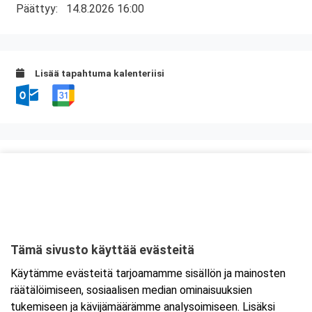
Päättyy:
14.8.2026 16:00
Lisää tapahtuma kalenteriisi
Kurssipaikka
Lounasravintola Saarikoski
Niittytie 12 (2.krs)
01510 Vantaa
Tämä sivusto käyttää evästeitä
Tarkempi kartta ja ajo-ohjeet
Käytämme evästeitä tarjoamamme sisällön ja mainosten
räätälöimiseen, sosiaalisen median ominaisuuksien
tukemiseen ja kävijämäärämme analysoimiseen. Lisäksi