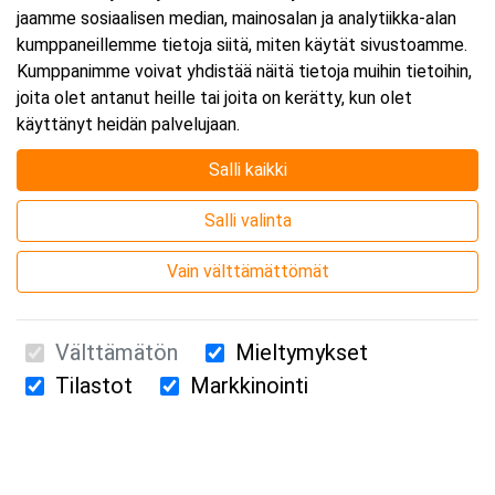
jaamme sosiaalisen median, mainosalan ja analytiikka-alan
kumppaneillemme tietoja siitä, miten käytät sivustoamme.
Kumppanimme voivat yhdistää näitä tietoja muihin tietoihin,
joita olet antanut heille tai joita on kerätty, kun olet
käyttänyt heidän palvelujaan.
Salli kaikki
Salli valinta
Vain välttämättömät
Välttämätön
Mieltymykset
Tilastot
Markkinointi
Suomen Ensiapukoulutus Oy / Valimotie 21 / 00380 Helsinki
010 5251 260 /
kurssille@suomenensiapukoulutus.fi
Tietosuojaseloste ja evästeiden käyttö