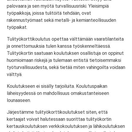
palovaara ja sen myötä turvallisuusriski. Yleisimpiä
työpaikkoja, joissa tulitöitä tehdään, ovat
rakennustyömaat sekä metalli- ja kemianteollisuuden
työpaikat.
Tulityökorttikoulutus opettaa välttämään vaaratilanteita
ja onnettomuuksia tulen kanssa työskenneltäessä.
Tulityökortin saatuaan koulutuksen osallistuja on oppinut
huomioimaan riskejä ja tulemaan entistä tietoisemmaksi
työturvallisuudesta, sekä tietää miten vahingoilta voidaan
välttyä.
Koulutukseen ei sisälly tarjoiluita. Koulutuspaikan
läheisyydessä on mahdollisuus omakustanteiseen
lounaaseen.
Järjestämme tulityökorttikoulutukset siten, että
kertaajat voivat halutessaan suorittaa tulityökortin
kertauskoulutuksen verkkokoulutuksen ja lähikoulutuksen