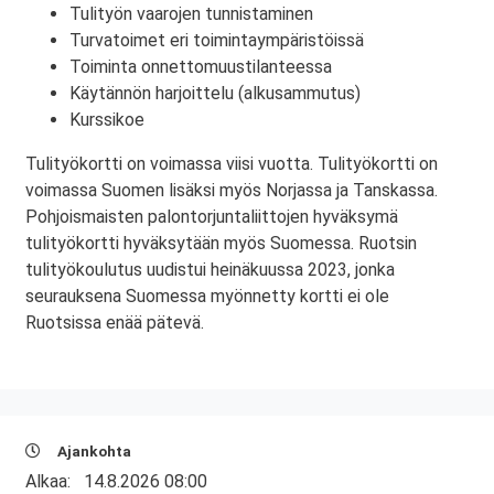
Tulityön vaarojen tunnistaminen
Turvatoimet eri toimintaympäristöissä
Toiminta onnettomuustilanteessa
Käytännön harjoittelu (alkusammutus)
Kurssikoe
Tulityökortti on voimassa viisi vuotta. Tulityökortti on
voimassa Suomen lisäksi myös Norjassa ja Tanskassa.
Pohjoismaisten palontorjuntaliittojen hyväksymä
tulityökortti hyväksytään myös Suomessa. Ruotsin
tulityökoulutus uudistui heinäkuussa 2023, jonka
seurauksena Suomessa myönnetty kortti ei ole
Ruotsissa enää pätevä.
Ajankohta
Alkaa:
14.8.2026 08:00