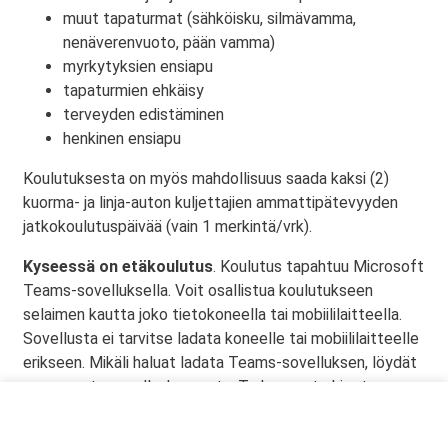
muut tapaturmat (sähköisku, silmävamma,
nenäverenvuoto, pään vamma)
myrkytyksien ensiapu
tapaturmien ehkäisy
terveyden edistäminen
henkinen ensiapu
Koulutuksesta on myös mahdollisuus saada kaksi (2)
kuorma- ja linja-auton kuljettajien ammattipätevyyden
jatkokoulutuspäivää (vain 1 merkintä/vrk).
Kyseessä on etäkoulutus
. Koulutus tapahtuu Microsoft
Teams-sovelluksella. Voit osallistua koulutukseen
selaimen kautta joko tietokoneella tai mobiililaitteella.
Sovellusta ei tarvitse ladata koneelle tai mobiililaitteelle
erikseen. Mikäli haluat ladata Teams-sovelluksen, löydät
sen omasta sovelluskaupasta. Tarkemmat ohjeet
lähetetään vahvistusviestissä