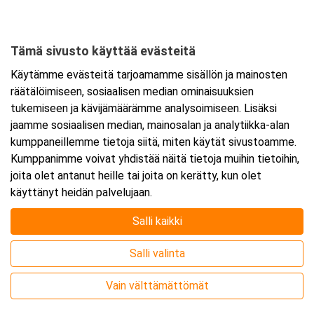
Tämä sivusto käyttää evästeitä
Ajankohta
Käytämme evästeitä tarjoamamme sisällön ja mainosten
Alkaa:
7.10.2026 08:30
räätälöimiseen, sosiaalisen median ominaisuuksien
Päättyy:
8.10.2026 15:30
tukemiseen ja kävijämäärämme analysoimiseen. Lisäksi
jaamme sosiaalisen median, mainosalan ja analytiikka-alan
kumppaneillemme tietoja siitä, miten käytät sivustoamme.
Lisää tapahtuma kalenteriisi
Kumppanimme voivat yhdistää näitä tietoja muihin tietoihin,
joita olet antanut heille tai joita on kerätty, kun olet
käyttänyt heidän palvelujaan.
Salli kaikki
Kurssipaikka
Salli valinta
Webinaari
Vain välttämättömät