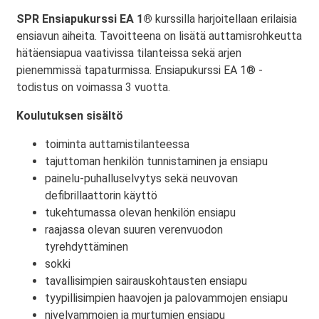
SPR Ensiapukurssi EA 1®
kurssilla harjoitellaan erilaisia
ensiavun aiheita. Tavoitteena on lisätä auttamisrohkeutta
hätäensiapua vaativissa tilanteissa sekä arjen
pienemmissä tapaturmissa. Ensiapukurssi EA 1® -
todistus on voimassa 3 vuotta.
Koulutuksen sisältö
toiminta auttamistilanteessa
tajuttoman henkilön tunnistaminen ja ensiapu
painelu-puhalluselvytys sekä neuvovan
defibrillaattorin käyttö
tukehtumassa olevan henkilön ensiapu
raajassa olevan suuren verenvuodon
tyrehdyttäminen
sokki
tavallisimpien sairauskohtausten ensiapu
tyypillisimpien haavojen ja palovammojen ensiapu
nivelvammojen ja murtumien ensiapu