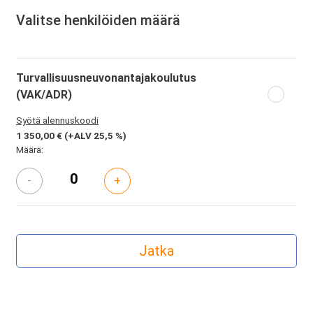
Valitse henkilöiden määrä
Turvallisuusneuvonantajakoulutus
(VAK/ADR)
Syötä alennuskoodi
1 350,00 €
(+ALV 25,5 %)
Määrä:
-
+