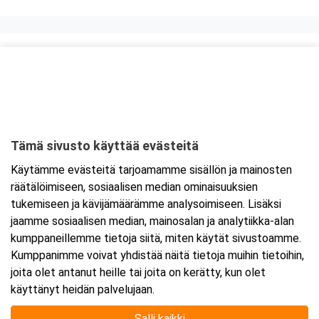
Kurssipaikka
Skyline Airport Hotel
Elannontie 9
01510 Vantaa
Tämä sivusto käyttää evästeitä
Tarkempi kartta ja ajo-ohjeet
Käytämme evästeitä tarjoamamme sisällön ja mainosten
räätälöimiseen, sosiaalisen median ominaisuuksien
tukemiseen ja kävijämäärämme analysoimiseen. Lisäksi
jaamme sosiaalisen median, mainosalan ja analytiikka-alan
kumppaneillemme tietoja siitä, miten käytät sivustoamme.
Kumppanimme voivat yhdistää näitä tietoja muihin tietoihin,
joita olet antanut heille tai joita on kerätty, kun olet
käyttänyt heidän palvelujaan.
Salli kaikki