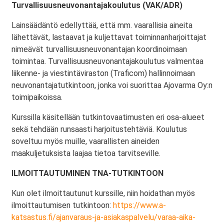
Turvallisuusneuvonantajakoulutus (VAK/ADR)
Lainsäädäntö edellyttää, että mm. vaarallisia aineita
lähettävät, lastaavat ja kuljettavat toiminnanharjoittajat
nimeävät turvallisuusneuvonantajan koordinoimaan
toimintaa. Turvallisuusneuvonantajakoulutus valmentaa
liikenne- ja viestintäviraston (Traficom) hallinnoimaan
neuvonantajatutkintoon, jonka voi suorittaa Ajovarma Oy:n
toimipaikoissa.
Kurssilla käsitellään tutkintovaatimusten eri osa-alueet
sekä tehdään runsaasti harjoitustehtäviä. Koulutus
soveltuu myös muille, vaarallisten aineiden
maakuljetuksista laajaa tietoa tarvitseville.
ILMOITTAUTUMINEN TNA-TUTKINTOON
Kun olet ilmoittautunut kurssille, niin hoidathan myös
ilmoittautumisen tutkintoon:
https://www.a-
katsastus.fi/ajanvaraus-ja-asiakaspalvelu/varaa-aika-