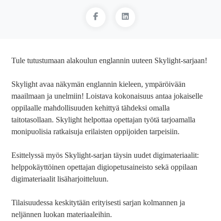
Tule tutustumaan alakoulun englannin uuteen Skylight-sarjaan!
Skylight avaa näkymän englannin kieleen, ympäröivään
maailmaan ja unelmiin! Loistava kokonaisuus antaa jokaiselle
oppilaalle mahdollisuuden kehittyä tähdeksi omalla
taitotasollaan. Skylight helpottaa opettajan työtä tarjoamalla
monipuolisia ratkaisuja erilaisten oppijoiden tarpeisiin.
Esittelyssä myös Skylight-sarjan täysin uudet digimateriaalit:
helppokäyttöinen opettajan digiopetusaineisto sekä oppilaan
digimateriaalit lisäharjoitteluun.
Tilaisuudessa keskitytään erityisesti sarjan kolmannen ja
neljännen luokan materiaaleihin.