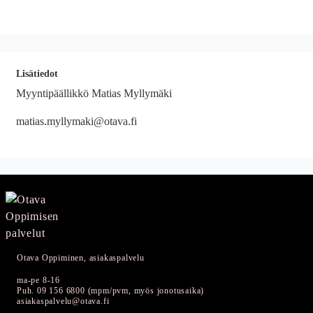
Lisätiedot
Myyntipäällikkö Matias Myllymäki
matias.myllymaki@otava.fi
Otava Oppiminen, asiakaspalvelu
ma-pe 8-16
Puh. 09 156 6800 (mpm/pvm, myös jonotusaika)
asiakaspalvelu@otava.fi