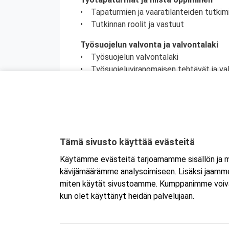
• Tapaturmien ja vaaratilanteiden tutkim
• Tutkinnan roolit ja vastuut
Työsuojelun valvonta ja valvontalaki
• Työsuojelun valvontalaki
• Työsuojeluviranomaisen tehtävät ja va
• Työsuojeluviranomaisen ja tarkastajan
• Työsuojelutarkastus
Työsuojelutoiminta työterveyshuollon
• Työterveyshuoltolaki
• Työterveyshuollon sisältö
Tämä sivusto käyttää evästeitä
• Työpaikkaselvitys
Käytämme evästeitä tarjoamamme sisällön ja ma
• Työterveyshuollon toimintasuunnitelm
kävijämäärämme analysoimiseen. Lisäksi jaamme 
• Tietojenantovelvollisuus
miten käytät sivustoamme. Kumppanimme voivat yhd
kun olet käyttänyt heidän palvelujaan.