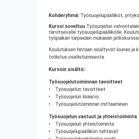
Kohderyhmä:
Työsuojelupäälliköt, yrityks
Kurssi soveltuu
Työsuojelun valvontalain
tarvitsevalle työsuojelupäällikölle. Koulu
työpaikan tarpeiden mukaisiin jatkokurssei
Koulutuksen hintaan sisältyvät lounas ja 
todistus osallistumisesta.
Kurssin sisältö:
Työsuojelutoiminnan tavoitteet
• Työsuojelun tavoitteet
• Työsuojelun lisäarvo
• Työsuojelutoiminnan mittaaminen
Työsuojelun vastuut ja yhteistoiminta
• Työsuojelun yhteistoiminta
• Työsuojelupäällikön tehtävät
• Työsuojeluhenkilöiden roolit