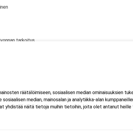
inen
lvonnan tarkoitus
 oikeudet
 kanssa
inosten räätälöimiseen, sosiaalisen median ominaisuuksien tuk
a
sosiaalisen median, mainosalan ja analytiikka-alan kumppaneillem
istää näitä tietoja muihin tietoihin, joita olet antanut heille ta