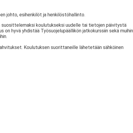
en johto, esihenkilöt ja henkilöstöhallinto.
 suosittelemaksi koulutukseksi uudelle tai tietojen päivitystä
tus on hyvä yhdistää Työsuojelupäällikön jatkokurssiin sekä muihin
hin.
kahvitukset. Koulutuksen suorittaneille lähetetään sähköinen