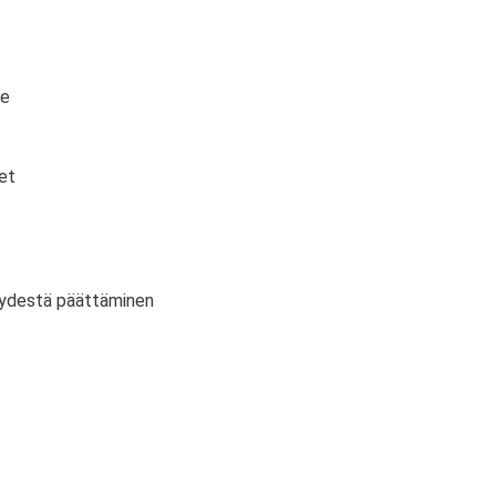
te
et
vyydestä päättäminen