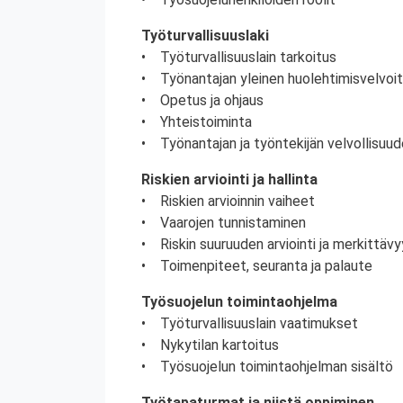
Työturvallisuuslaki
• Työturvallisuuslain tarkoitus
• Työnantajan yleinen huolehtimisvelvoi
• Opetus ja ohjaus
• Yhteistoiminta
• Työnantajan ja työntekijän velvollisuud
Riskien arviointi ja hallinta
• Riskien arvioinnin vaiheet
• Vaarojen tunnistaminen
• Riskin suuruuden arviointi ja merkittä
• Toimenpiteet, seuranta ja palaute
Työsuojelun toimintaohjelma
• Työturvallisuuslain vaatimukset
• Nykytilan kartoitus
• Työsuojelun toimintaohjelman sisältö
Työtapaturmat ja niistä oppiminen