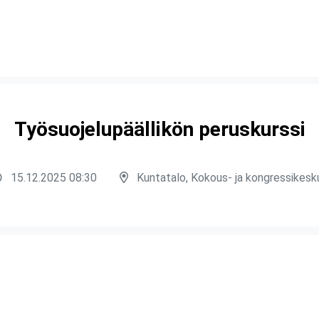
Työsuojelupäällikön peruskurssi
15.12.2025 08:30
Kuntatalo, Kokous- ja kongressikesk