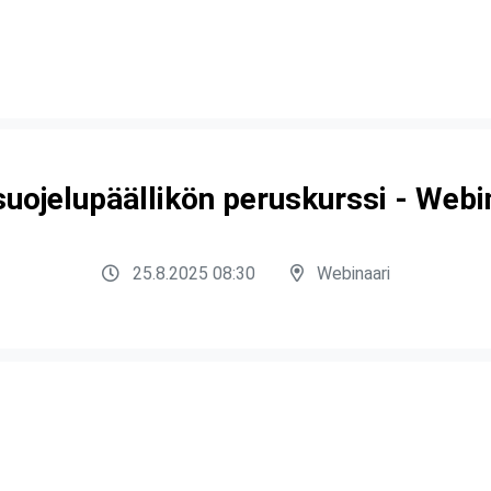
uojelupäällikön peruskurssi - Webi
25.8.2025 08:30
Webinaari