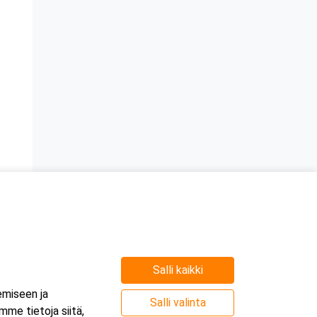
Salli kaikki
emiseen ja
Salli valinta
me tietoja siitä,