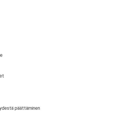
te
et
vyydestä päättäminen