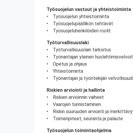
Työsuojelun vastuut ja yhteistoiminta
• Työsuojelun yhteistoiminta
• Työsuojelupäällikön tehtävät
• Työsuojeluhenkilöiden roolit
Työturvallisuuslaki
• Työturvallisuuslain tarkoitus
• Työnantajan yleinen huolehtimisvelvoi
• Opetus ja ohjaus
• Yhteistoiminta
• Työnantajan ja työntekijän velvollisuud
Riskien arviointi ja hallinta
• Riskien arvioinnin vaiheet
• Vaarojen tunnistaminen
• Riskin suuruuden arviointi ja merkittä
• Toimenpiteet, seuranta ja palaute
Työsuojelun toimintaohjelma