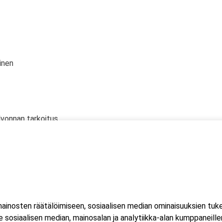
inen
lvonnan tarkoitus
 oikeudet
 kanssa
inosten räätälöimiseen, sosiaalisen median ominaisuuksien tuk
a
sosiaalisen median, mainosalan ja analytiikka-alan kumppaneillem