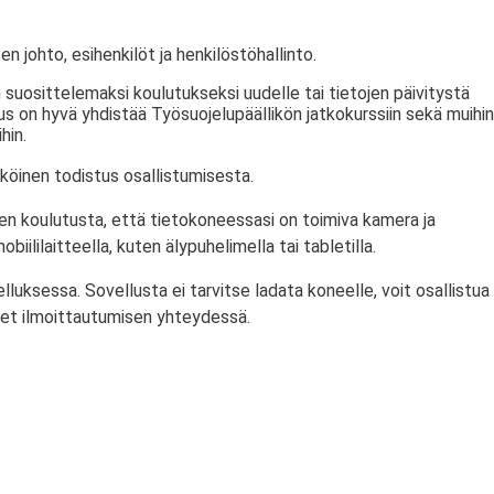
en johto, esihenkilöt ja henkilöstöhallinto.
 suosittelemaksi koulutukseksi uudelle tai tietojen päivitystä
tus on hyvä yhdistää Työsuojelupäällikön jatkokurssiin sekä muihin
hin.
köinen todistus osallistumisesta.
en koulutusta, että tietokoneessasi on toimiva kamera ja
biililaitteella, kuten älypuhelimella tai tabletilla.
ksessa. Sovellusta ei tarvitse ladata koneelle, voit osallistua
et ilmoittautumisen yhteydessä.