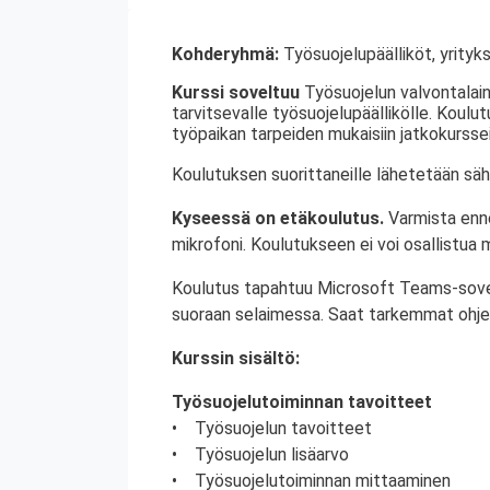
Kohderyhmä:
Työsuojelupäälliköt, yrityks
Kurssi soveltuu
Työsuojelun valvontalain
tarvitsevalle työsuojelupäällikölle. Koulu
työpaikan tarpeiden mukaisiin jatkokurssei
Koulutuksen suorittaneille lähetetään säh
Kyseessä on etäkoulutus.
Varmista enn
mikrofoni. Koulutukseen ei voi osallistua mo
Koulutus tapahtuu Microsoft Teams-sovellu
suoraan selaimessa. Saat tarkemmat ohje
Kurssin sisältö:
Työsuojelutoiminnan tavoitteet
• Työsuojelun tavoitteet
• Työsuojelun lisäarvo
• Työsuojelutoiminnan mittaaminen