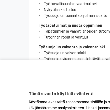
• Työturvallisuuslain vaatimukset
• Nykytilan kartoitus
• Työsuojelun toimintaohjelman sisältö
Työtapaturmat ja niistä oppiminen
• Tapaturmien ja vaaratilanteiden tutkim
• Tutkinnan roolit ja vastuut
Työsuojelun valvonta ja valvontalaki
• Työsuojelun valvontalaki
• Työsuojeluviranomaisen tehtävät ja va
• Työsuojeluviranomaisen ja tarkastajan
• Työsuojelutarkastus
Työsuojelutoiminta työterveyshuollon
• Työterveyshuoltolaki
• Työterveyshuollon sisältö
Tämä sivusto käyttää evästeitä
• Työpaikkaselvitys
Käytämme evästeitä tarjoamamme sisällön ja ma
• Työterveyshuollon toimintasuunnitelm
kävijämäärämme analysoimiseen. Lisäksi jaamme 
• Tietojenantovelvollisuus