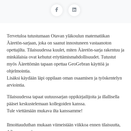
Tervetuloa tutustumaan Otavan yläkoulun matematiikan
Ääretön-sarjaan, joka on saanut innostuneen vastaanoton
opettajilta. Tilaisuudessa kuulet, miten Ääretön-sarja rakentuu ja
minkälaisia ovat kehutut eriyttämismahdollisuudet. Tutustut
myös Äärettömän tapaan opettaa GeoGebran käyttöä ja
ohjelmointia.
Lisäksi käydään läpi oppilaan oman osaamisen ja työskentelyn
arviointia.
Tilaisuudessa tapaat uutuussarjan oppikirjailijoita ja illallisella
pääset keskustelemaan kollegoiden kanssa.
Tule viettämään mukava ilta kanssamme!
Ilmoittauduthan mukaan viimeistään viikkoa ennen tilaisuutta,