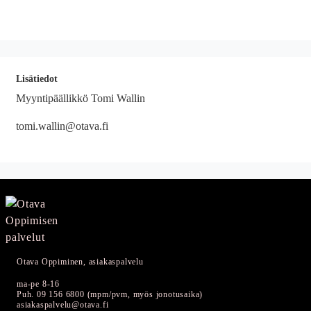
Lisätiedot
Myyntipäällikkö Tomi Wallin
tomi.wallin@otava.fi
Otava Oppiminen, asiakaspalvelu
ma-pe 8-16
Puh. 09 156 6800 (mpm/pvm, myös jonotusaika)
asiakaspalvelu@otava.fi