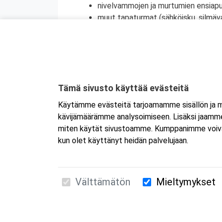
nivelvammojen ja murtumien ensiap
muut tapaturmat (sähköisku, silmä
myrkytyksien ensiapu
tapaturmien ehkäisy
terveyden edistäminen
henkinen ensiapu
Kyseessä on etäkoulutus.
Koulutus tapa
Tämä sivusto käyttää evästeitä
koulutukseen selaimen kautta joko tietokon
Käytämme evästeitä tarjoamamme sisällön ja ma
tai mobiililaitteelle erikseen. Mikäli ha
kävijämäärämme analysoimiseen. Lisäksi jaamme 
Tarkemmat ohjeet lähetetään vahvistusvi
miten käytät sivustoamme. Kumppanimme voivat yhd
kun olet käyttänyt heidän palvelujaan.
Välttämätön
Mieltymykset
Suomen Ensiapukoulutus Oy / Valimotie 21 / 00
010 5251 260 /
kurssille@suomenensiapukoulut
Tietosuojaseloste ja evästeiden käyttö