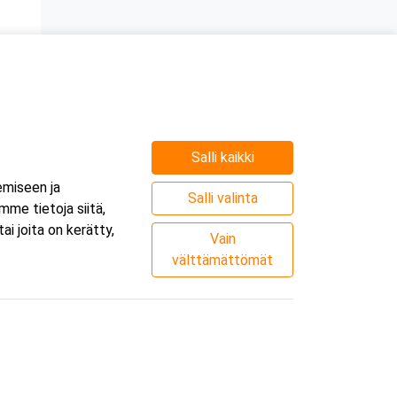
Salli kaikki
e
emiseen ja
.
Salli valinta
me tietoja siitä,
i joita on kerätty,
Vain
välttämättömät