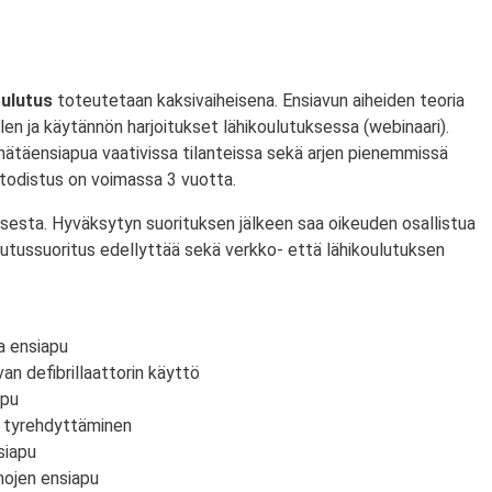
ulutus
toteutetaan kaksivaiheisena. Ensiavun aiheiden teoria
len ja käytännön harjoitukset lähikoulutuksessa (webinaari).
hätäensiapua vaativissa tilanteissa sekä arjen pienemmissä
todistus on voimassa 3 vuotta.
esta. Hyväksytyn suorituksen jälkeen saa oikeuden osallistua
utussuoritus edellyttää sekä verkko- että lähikoulutuksen
a ensiapu
an defibrillaattorin käyttö
apu
n tyrehdyttäminen
nsiapu
mmojen ensiapu