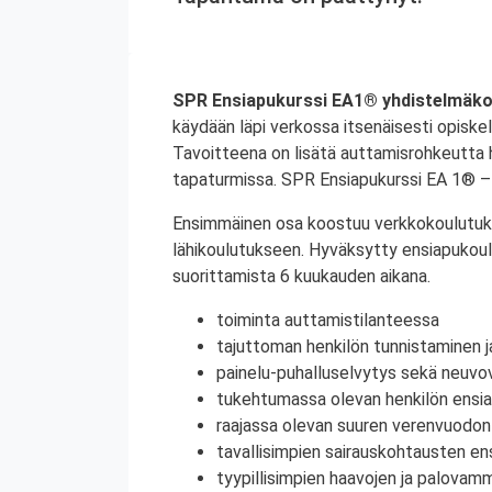
SPR Ensiapukurssi EA1® yhdistelmäko
käydään läpi verkossa itsenäisesti opiskel
Tavoitteena on lisätä auttamisrohkeutta 
tapaturmissa. SPR Ensiapukurssi EA 1® –
Ensimmäinen osa koostuu verkkokoulutuks
lähikoulutukseen. Hyväksytty ensiapukoul
suorittamista 6 kuukauden aikana.
toiminta auttamistilanteessa
tajuttoman henkilön tunnistaminen j
painelu-puhalluselvytys sekä neuvov
tukehtumassa olevan henkilön ensi
raajassa olevan suuren verenvuodo
tavallisimpien sairauskohtausten e
tyypillisimpien haavojen ja palova