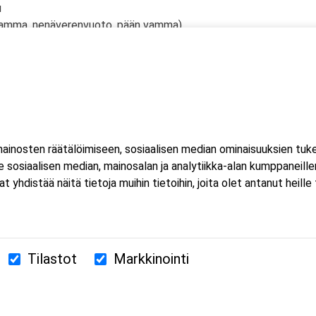
u
vamma, nenäverenvuoto, pään vamma)
htuu Microsoft Teams-sovelluksella. Voit osallistua
eella tai mobiililaitteella. Sovellusta ei tarvitse ladata koneell
inosten räätälöimiseen, sosiaalisen median ominaisuuksien tuk
luat ladata Teams-sovelluksen, löydät sen omasta sovelluskaupasta
sosiaalisen median, mainosalan ja analytiikka-alan kumppaneillem
estissä.
istää näitä tietoja muihin tietoihin, joita olet antanut heille ta
Tilastot
Markkinointi
380 Helsinki
us.fi