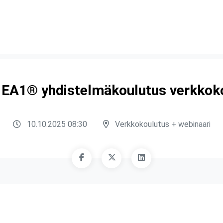
 EA1® yhdistelmäkoulutus verkkoko
10.10.2025 08:30
Verkkokoulutus + webinaari