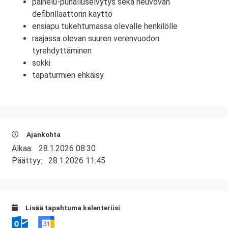
painelu-puhalluselvytys sekä neuvovan
defibrillaattorin käyttö
ensiapu tukehtumassa olevalle henkilölle
raajassa olevan suuren verenvuodon
tyrehdyttäminen
sokki
tapaturmien ehkäisy
Ajankohta
Alkaa:
28.1.2026 08:30
Päättyy:
28.1.2026 11:45
Lisää tapahtuma kalenteriisi