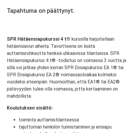
Tapahtuma on päättynyt.
SPR Hätäensiapukurssi 4 t®
kurssilla harjoitellaan
hätäensiavun aiheita. Tavoitteena on lisätä
auttamisrohkeutta henkeä uhkaavissa tilanteissa. SPR
Hätäensiapukurssi 4 t® -todistus on voimassa 3 vuotta ja
sillä voi jatkaa yhden kerran SPR Ensiapukurssi EA 1® tai
SPR Ensiapukurssi EA 2® voimassaoloaikaa kolmeksi
vuodeksi eteenpäin. Huomioithan, että EA1® tai EA2®
pätevyyden tulee olla voimassa, jotta kertaaminen on
mahdollista.
Koulutuksen sisältö:
toiminta auttamistilanteessa
tajuttoman henkilön tunnistaminen ja ensiapu