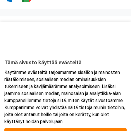
Kurssipaikka
ABC Tuukkala
Annilantie 2
50500 Mikkeli
Tämä sivusto käyttää evästeitä
Tarkempi kartta ja ajo-ohjeet
Käytämme evästeitä tarjoamamme sisällön ja mainosten
räätälöimiseen, sosiaalisen median ominaisuuksien
tukemiseen ja kävijämäärämme analysoimiseen. Lisäksi
jaamme sosiaalisen median, mainosalan ja analytiikka-alan
kumppaneillemme tietoja siitä, miten käytät sivustoamme.
Kumppanimme voivat yhdistää näitä tietoja muihin tietoihin,
joita olet antanut heille tai joita on kerätty, kun olet
käyttänyt heidän palvelujaan.