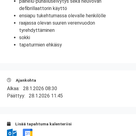
painelu-puhalluselvytys sekä neuvovan
defibrillaattorin käyttö
ensiapu tukehtumassa olevalle henkilölle
raajassa olevan suuren verenvuodon
tyrehdyttäminen
sokki
tapaturmien ehkäisy
Ajankohta
Alkaa:
28.1.2026 08:30
Päättyy:
28.1.2026 11:45
Lisää tapahtuma kalenteriisi