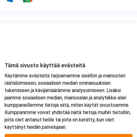
Kurssipaikka
ABC Tuukkala
Annilantie 2
50500 Mikkeli
Tämä sivusto käyttää evästeitä
Tarkempi kartta ja ajo-ohjeet
Käytämme evästeitä tarjoamamme sisällön ja mainosten
räätälöimiseen, sosiaalisen median ominaisuuksien
tukemiseen ja kävijämäärämme analysoimiseen. Lisäksi
jaamme sosiaalisen median, mainosalan ja analytiikka-alan
kumppaneillemme tietoja siitä, miten käytät sivustoamme.
Kumppanimme voivat yhdistää näitä tietoja muihin tietoihin,
joita olet antanut heille tai joita on kerätty, kun olet
käyttänyt heidän palvelujaan.