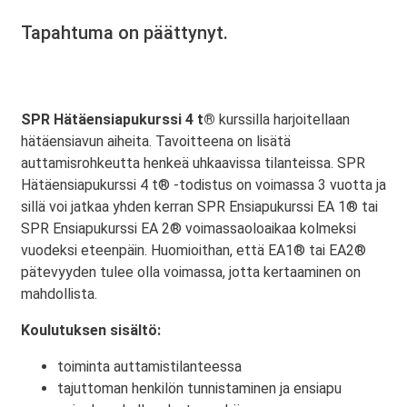
Tapahtuma on päättynyt.
SPR Hätäensiapukurssi 4 t®
kurssilla harjoitellaan
hätäensiavun aiheita. Tavoitteena on lisätä
auttamisrohkeutta henkeä uhkaavissa tilanteissa. SPR
Hätäensiapukurssi 4 t® -todistus on voimassa 3 vuotta ja
sillä voi jatkaa yhden kerran SPR Ensiapukurssi EA 1® tai
SPR Ensiapukurssi EA 2® voimassaoloaikaa kolmeksi
vuodeksi eteenpäin. Huomioithan, että EA1® tai EA2®
pätevyyden tulee olla voimassa, jotta kertaaminen on
mahdollista.
Koulutuksen sisältö:
toiminta auttamistilanteessa
tajuttoman henkilön tunnistaminen ja ensiapu