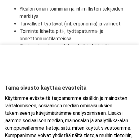
Yksilön oman toiminnan ja inhimillisten tekijöiden
merkitys
Turvalliset työtavat (ml. ergonomia) ja välineet
Toiminta läheltä piti-, työtapaturma- ja
onnettomuustilanteissa
Työtapaturmien merkitys yksilön lähipiirille,
työyhteisölle ja yhteiskunnalle
Tämä sivusto käyttää evästeitä
Ajankohta
Käytämme evästeitä tarjoamamme sisällön ja mainosten
Alkaa:
28.11.2025 08:30
räätälöimiseen, sosiaalisen median ominaisuuksien
Päättyy:
28.11.2025 16:00
tukemiseen ja kävijämäärämme analysoimiseen. Lisäksi
jaamme sosiaalisen median, mainosalan ja analytiikka-alan
kumppaneillemme tietoja siitä, miten käytät sivustoamme.
Lisää tapahtuma kalenteriisi
Kumppanimme voivat yhdistää näitä tietoja muihin tietoihin,