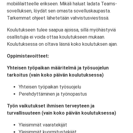
mobiililaitteelle erikseen. Mikäli haluat ladata Teams-
sovelluksen, löydät sen omasta sovelluskaupasta.
Tarkemmat ohjeet lähetetään vahvistusviestissä.
Koulutukseen tulee saapua ajoissa, sillä myöhästyviä
osallistujia ei voida ottaa koulutukseen mukaan.
Koulutuksessa on oltava läsnä koko koulutuksen ajan.
Oppimistavoitteet:
Yhteisen työpaikan määritelmä ja työsuojelun
tarkoitus (vain koko päivän koulutuksessa)
Yhteisen työpaikan työsuojelu
Perehdyttäminen ja työnopastus
Työn vaikutukset ihmisen terveyteen ja
turvallisuuteen (vain koko päivän koulutuksessa)
Yleisimmät vaaratekijät
Yleisimmät kuormitustekijät