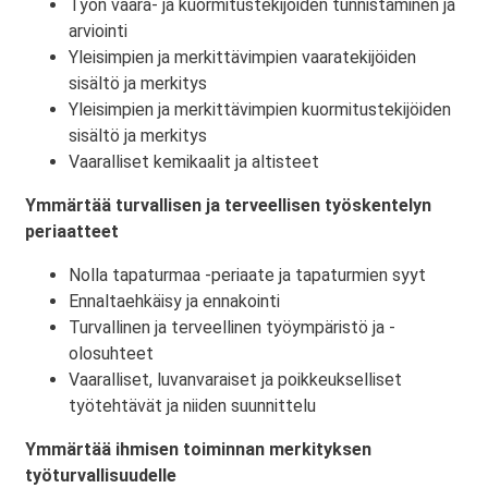
Työn vaara- ja kuormitustekijöiden tunnistaminen ja
arviointi
Yleisimpien ja merkittävimpien vaaratekijöiden
sisältö ja merkitys
Yleisimpien ja merkittävimpien kuormitustekijöiden
sisältö ja merkitys
Vaaralliset kemikaalit ja altisteet
Ymmärtää turvallisen ja terveellisen työskentelyn
periaatteet
Nolla tapaturmaa -periaate ja tapaturmien syyt
Ennaltaehkäisy ja ennakointi
Turvallinen ja terveellinen työympäristö ja -
olosuhteet
Vaaralliset, luvanvaraiset ja poikkeukselliset
työtehtävät ja niiden suunnittelu
Ymmärtää ihmisen toiminnan merkityksen
työturvallisuudelle