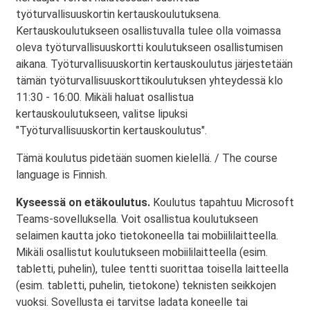
työturvallisuuskortin kertauskoulutuksena.
Kertauskoulutukseen osallistuvalla tulee olla voimassa
oleva työturvallisuuskortti koulutukseen osallistumisen
aikana. Työturvallisuuskortin kertauskoulutus järjestetään
tämän työturvallisuuskorttikoulutuksen yhteydessä klo
11:30 - 16:00. Mikäli haluat osallistua
kertauskoulutukseen, valitse lipuksi
"Työturvallisuuskortin kertauskoulutus".
Tämä koulutus pidetään suomen kielellä. / The course
language is Finnish.
Kyseessä on etäkoulutus.
Koulutus tapahtuu Microsoft
Teams-sovelluksella. Voit osallistua koulutukseen
selaimen kautta joko tietokoneella tai mobiililaitteella.
Mikäli osallistut koulutukseen mobiililaitteella (esim.
tabletti, puhelin), tulee tentti suorittaa toisella laitteella
(esim. tabletti, puhelin, tietokone) teknisten seikkojen
vuoksi. Sovellusta ei tarvitse ladata koneelle tai