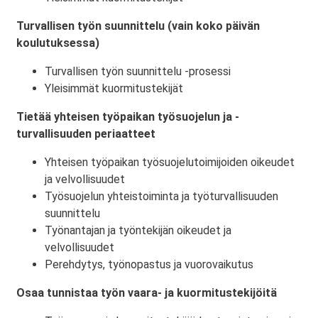
Turvallisen työn suunnittelu (vain koko päivän
koulutuksessa)
Turvallisen työn suunnittelu -prosessi
Yleisimmät kuormitustekijät
Tietää yhteisen työpaikan työsuojelun ja -
turvallisuuden periaatteet
Yhteisen työpaikan työsuojelutoimijoiden oikeudet
ja velvollisuudet
Työsuojelun yhteistoiminta ja työturvallisuuden
suunnittelu
Työnantajan ja työntekijän oikeudet ja
velvollisuudet
Perehdytys, työnopastus ja vuorovaikutus
Osaa tunnistaa työn vaara- ja kuormitustekijöitä