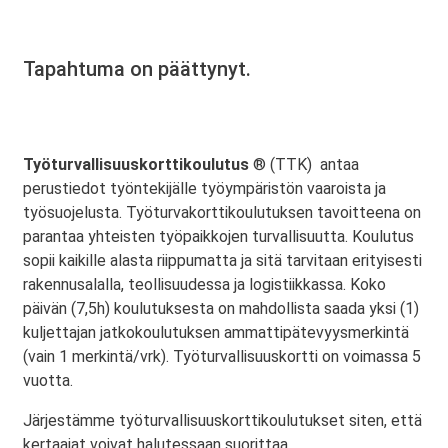
Tapahtuma on päättynyt.
Työturvallisuuskorttikoulutus
® (TTK) antaa
perustiedot työntekijälle työympäristön vaaroista ja
työsuojelusta. Työturvakorttikoulutuksen tavoitteena on
parantaa yhteisten työpaikkojen turvallisuutta. Koulutus
sopii kaikille alasta riippumatta ja sitä tarvitaan erityisesti
rakennusalalla, teollisuudessa ja logistiikkassa. Koko
päivän (7,5h) koulutuksesta on mahdollista saada yksi (1)
kuljettajan jatkokoulutuksen ammattipätevyysmerkintä
(vain 1 merkintä/vrk). Työturvallisuuskortti on voimassa 5
vuotta.
Järjestämme työturvallisuuskorttikoulutukset siten, että
kertaajat voivat halutessaan suorittaa