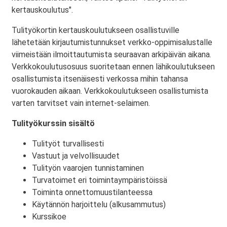
kertauskoulutus".
Tulityökortin kertauskoulutukseen osallistuville
lähetetään kirjautumistunnukset verkko-oppimisalustalle
viimeistään ilmoittautumista seuraavan arkipäivän aikana.
Verkkokoulutusosuus suoritetaan ennen lähikoulutukseen
osallistumista itsenäisesti verkossa mihin tahansa
vuorokauden aikaan. Verkkokoulutukseen osallistumista
varten tarvitset vain internet-selaimen.
Tulityökurssin sisältö
Tulityöt turvallisesti
Vastuut ja velvollisuudet
Tulityön vaarojen tunnistaminen
Turvatoimet eri toimintaympäristöissä
Toiminta onnettomuustilanteessa
Käytännön harjoittelu (alkusammutus)
Kurssikoe