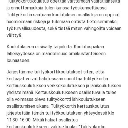
Tulityökorttikoulutus opettaa välttämään vaaratilanteita
ja onnettomuuksia tulen kanssa työskenneltäessä.
Tulityökortin saatuaan koulutuksen osallistuja on oppinut
huomioimaan riskejä ja tulemaan entistä tietoisemmaksi
työturvallisuudesta, sekä tietää miten vahingoilta voidaan
välttyä.
Koulutukseen ei sisälly tarjoiluita. Koulutuspaikan
läheisyydessä on mahdollisuus omakustanteiseen
lounaaseen.
Järjestämme tulityökorttikoulutukset siten, että
kertaajat voivat halutessaan suorittaa tulityökortin
kertauskoulutuksen verkkokoulutuksen ja lähikoulutuksen
yhdistelmänä. Kertauskoulutukseen osallistuvalla tulee
olla voimassa oleva tulityökortti lähikoulutukseen
osallistumisen aikana. Tulityökortin kertauskoulutus
järjestetään tämän tulityökoulutuksen yhteydessä klo
11:30-16:00. Mikäli haluat osallistua
kertauskoulutukseen, valitse lipuksi "Tulityökortin