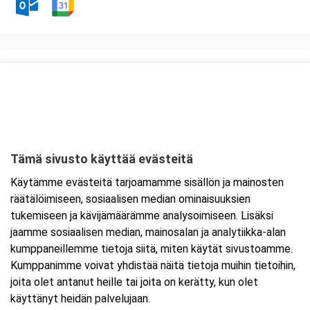
Kurssipaikka
ABC Amiraali
Haminantie 1
48810 Kotka
Tämä sivusto käyttää evästeitä
Tarkempi kartta ja ajo-ohjeet
Käytämme evästeitä tarjoamamme sisällön ja mainosten
räätälöimiseen, sosiaalisen median ominaisuuksien
tukemiseen ja kävijämäärämme analysoimiseen. Lisäksi
jaamme sosiaalisen median, mainosalan ja analytiikka-alan
kumppaneillemme tietoja siitä, miten käytät sivustoamme.
Kumppanimme voivat yhdistää näitä tietoja muihin tietoihin,
joita olet antanut heille tai joita on kerätty, kun olet
käyttänyt heidän palvelujaan.