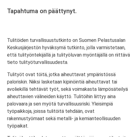
Tapahtuma on päättynyt.
Tulitöiden turvallisuustutkinto on Suomen Pelastusalan
Keskusjärjestön hyväksymä tutkinto, jolla varmistetaan,
että tulityöntekijällä ja tulityöluvan myöntäjällä on riittävä
tieto tulityöturvallisuudesta.
Tulityöt ovat töitä, jotka aiheuttavat ympäristössä
paloriskin. Niiksi lasketaan kipinöintiä aiheuttavat tai
avoliekillä tehtävät työt, sekä voimakasta lämpösäteilyä
aiheuttavien välineiden käyttö. Tulitöihin liittyy aina
palovaara ja sen myötä turvallisuusriski. Yleisimpiä
työpaikkoja, joissa tulitöitä tehdään, ovat
rakennustyömaat sekä metalli- ja kemianteollisuuden
työpaikat.