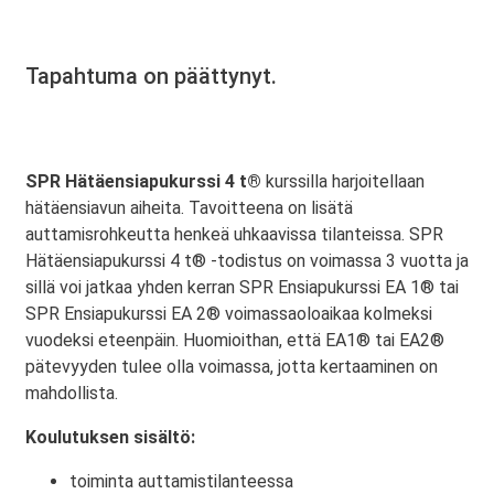
Tapahtuma on päättynyt.
SPR Hätäensiapukurssi 4 t®
kurssilla harjoitellaan
hätäensiavun aiheita. Tavoitteena on lisätä
auttamisrohkeutta henkeä uhkaavissa tilanteissa. SPR
Hätäensiapukurssi 4 t® -todistus on voimassa 3 vuotta ja
sillä voi jatkaa yhden kerran SPR Ensiapukurssi EA 1® tai
SPR Ensiapukurssi EA 2® voimassaoloaikaa kolmeksi
vuodeksi eteenpäin. Huomioithan, että EA1® tai EA2®
pätevyyden tulee olla voimassa, jotta kertaaminen on
mahdollista.
Koulutuksen sisältö:
toiminta auttamistilanteessa