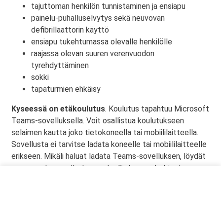
tajuttoman henkilön tunnistaminen ja ensiapu
painelu-puhalluselvytys sekä neuvovan
defibrillaattorin käyttö
ensiapu tukehtumassa olevalle henkilölle
raajassa olevan suuren verenvuodon
tyrehdyttäminen
sokki
tapaturmien ehkäisy
Kyseessä on etäkoulutus
. Koulutus tapahtuu Microsoft
Teams-sovelluksella. Voit osallistua koulutukseen
selaimen kautta joko tietokoneella tai mobiililaitteella.
Sovellusta ei tarvitse ladata koneelle tai mobiililaitteelle
erikseen. Mikäli haluat ladata Teams-sovelluksen, löydät
sen omasta sovelluskaupasta. Tarkemmat ohjeet
lähetetään vahvistusviestissä.