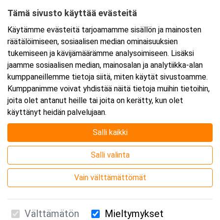
Tämä sivusto käyttää evästeitä
Ajankohta
Käytämme evästeitä tarjoamamme sisällön ja mainosten
Alkaa:
30.3.2026 08:30
räätälöimiseen, sosiaalisen median ominaisuuksien
Päättyy:
30.3.2026 11:45
tukemiseen ja kävijämäärämme analysoimiseen. Lisäksi
jaamme sosiaalisen median, mainosalan ja analytiikka-alan
kumppaneillemme tietoja siitä, miten käytät sivustoamme.
Lisää tapahtuma kalenteriisi
Kumppanimme voivat yhdistää näitä tietoja muihin tietoihin,
joita olet antanut heille tai joita on kerätty, kun olet
käyttänyt heidän palvelujaan.
Salli kaikki
Kurssipaikka
Salli valinta
Webinaari
Vain välttämättömät
Välttämätön
Mieltymykset