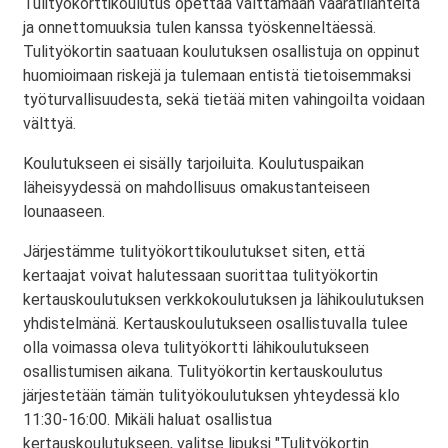
Tulityökorttikoulutus opettaa välttämään vaaratilanteita
ja onnettomuuksia tulen kanssa työskenneltäessä.
Tulityökortin saatuaan koulutuksen osallistuja on oppinut
huomioimaan riskejä ja tulemaan entistä tietoisemmaksi
työturvallisuudesta, sekä tietää miten vahingoilta voidaan
välttyä.
Koulutukseen ei sisälly tarjoiluita. Koulutuspaikan
läheisyydessä on mahdollisuus omakustanteiseen
lounaaseen.
Järjestämme tulityökorttikoulutukset siten, että
kertaajat voivat halutessaan suorittaa tulityökortin
kertauskoulutuksen verkkokoulutuksen ja lähikoulutuksen
yhdistelmänä. Kertauskoulutukseen osallistuvalla tulee
olla voimassa oleva tulityökortti lähikoulutukseen
osallistumisen aikana. Tulityökortin kertauskoulutus
järjestetään tämän tulityökoulutuksen yhteydessä klo
11:30-16:00. Mikäli haluat osallistua
kertauskoulutukseen, valitse lipuksi "Tulityökortin