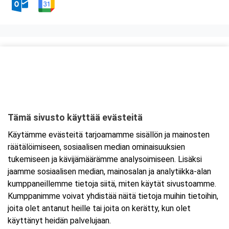
Kurssipaikka
Ravintola Kaari
Heidehofintie 2
01380 Vantaa
Tämä sivusto käyttää evästeitä
Tarkempi kartta ja ajo-ohjeet
Käytämme evästeitä tarjoamamme sisällön ja mainosten
räätälöimiseen, sosiaalisen median ominaisuuksien
tukemiseen ja kävijämäärämme analysoimiseen. Lisäksi
jaamme sosiaalisen median, mainosalan ja analytiikka-alan
kumppaneillemme tietoja siitä, miten käytät sivustoamme.
Kumppanimme voivat yhdistää näitä tietoja muihin tietoihin,
joita olet antanut heille tai joita on kerätty, kun olet
käyttänyt heidän palvelujaan.