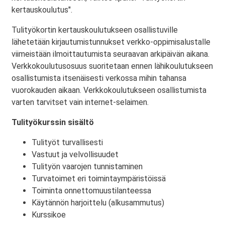
kertauskoulutus".
Tulityökortin kertauskoulutukseen osallistuville
lähetetään kirjautumistunnukset verkko-oppimisalustalle
viimeistään ilmoittautumista seuraavan arkipäivän aikana.
Verkkokoulutusosuus suoritetaan ennen lähikoulutukseen
osallistumista itsenäisesti verkossa mihin tahansa
vuorokauden aikaan. Verkkokoulutukseen osallistumista
varten tarvitset vain internet-selaimen.
Tulityökurssin sisältö
Tulityöt turvallisesti
Vastuut ja velvollisuudet
Tulityön vaarojen tunnistaminen
Turvatoimet eri toimintaympäristöissä
Toiminta onnettomuustilanteessa
Käytännön harjoittelu (alkusammutus)
Kurssikoe