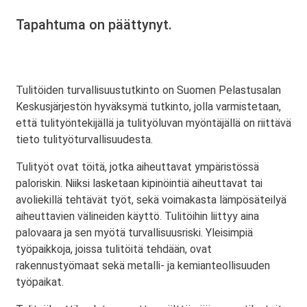
Tapahtuma on päättynyt.
Tulitöiden turvallisuustutkinto on Suomen Pelastusalan
Keskusjärjestön hyväksymä tutkinto, jolla varmistetaan,
että tulityöntekijällä ja tulityöluvan myöntäjällä on riittävä
tieto tulityöturvallisuudesta.
Tulityöt ovat töitä, jotka aiheuttavat ympäristössä
paloriskin. Niiksi lasketaan kipinöintiä aiheuttavat tai
avoliekillä tehtävät työt, sekä voimakasta lämpösäteilyä
aiheuttavien välineiden käyttö. Tulitöihin liittyy aina
palovaara ja sen myötä turvallisuusriski. Yleisimpiä
työpaikkoja, joissa tulitöitä tehdään, ovat
rakennustyömaat sekä metalli- ja kemianteollisuuden
työpaikat.