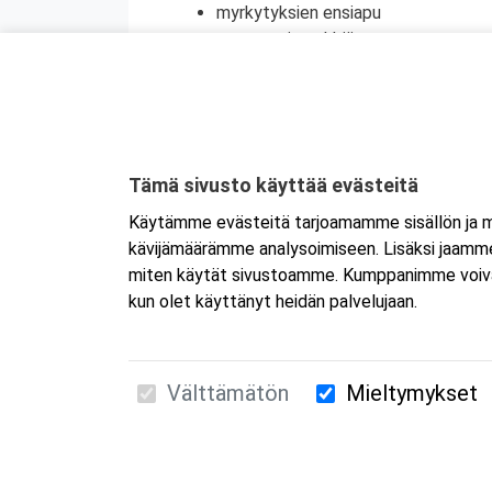
myrkytyksien ensiapu
tapaturmien ehkäisy
terveyden edistäminen
henkinen ensiapu
Koulutuksesta on myös mahdollisuus saada
jatkokoulutuspäivää (vain 1 merkintä/vrk).
Tämä sivusto käyttää evästeitä
Käytämme evästeitä tarjoamamme sisällön ja ma
kävijämäärämme analysoimiseen. Lisäksi jaamme 
miten käytät sivustoamme. Kumppanimme voivat yhd
kun olet käyttänyt heidän palvelujaan.
Välttämätön
Mieltymykset
Suomen Ensiapukoulutus Oy / Valimotie 21 / 00
010 5251 260 /
kurssille@suomenensiapukoulut
Tietosuojaseloste ja evästeiden käyttö