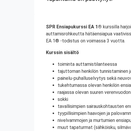
SPR Ensiapukurssi EA 1®
kurssilla harjo
auttamisrohkeutta hätäensiapua vaativiss
EA 1® -todistus on voimassa 3 vuotta.
Kurssin sisältö
toiminta auttamistilanteessa
tajuttoman henkilön tunnistaminen j
painelu-puhalluselvytys sekä neuvov
tukehtumassa olevan henkilön ensi
raajassa olevan suuren verenvuodo
sokki
tavallisimpien sairauskohtausten en
tyypillisimpien haavojen ja palovam
nivelvammojen ja murtumien ensiap
muut tapaturmat (sähköisku, silmä