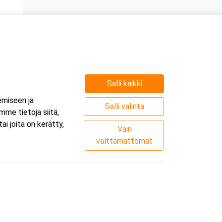
n
Salli kaikki
emiseen ja
Salli valinta
me tietoja siitä,
i joita on kerätty,
Vain
välttämättömät