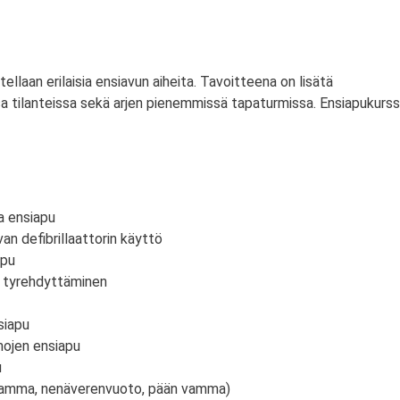
itellaan erilaisia ensiavun aiheita. Tavoitteena on lisätä
a tilanteissa sekä arjen pienemmissä tapaturmissa. Ensiapukurss
a ensiapu
an defibrillaattorin käyttö
apu
n tyrehdyttäminen
siapu
mojen ensiapu
u
vamma, nenäverenvuoto, pään vamma)