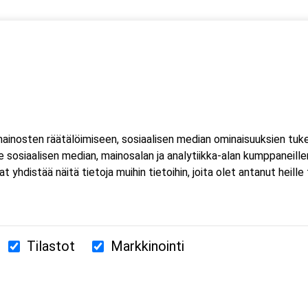
 kaksi (2) kuorma- ja linja-auton kuljettajien ammattipätevyyde
inosten räätälöimiseen, sosiaalisen median ominaisuuksien tuk
sosiaalisen median, mainosalan ja analytiikka-alan kumppaneillem
istää näitä tietoja muihin tietoihin, joita olet antanut heille ta
Tilastot
Markkinointi
380 Helsinki
us.fi