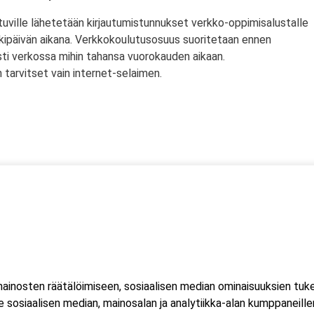
tuville lähetetään kirjautumistunnukset verkko-oppimisalustalle
rkipäivän aikana. Verkkokoulutusosuus suoritetaan ennen
sti verkossa mihin tahansa vuorokauden aikaan.
tarvitset vain internet-selaimen.
ssä
s)
lityökortti on voimassa Suomen lisäksi myös Norjassa ja
liittojen hyväksymä tulityökortti hyväksytään myös Suomessa.
inosten räätälöimiseen, sosiaalisen median ominaisuuksien tuk
ussa 2023, jonka seurauksena Suomessa myönnetty kortti ei ole
sosiaalisen median, mainosalan ja analytiikka-alan kumppaneillem