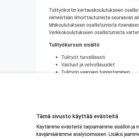
Tulityökortin kertauskoulutukseen osallis
viimeistään ilmoittautumista seuraavan a
lähikoulutukseen osallistumista itsenäise
Verkkokoulutukseen osallistumista varten 
Tulityökurssin sisältö
Tulityöt turvallisesti
Vastuut ja velvollisuudet
Tulityön vaarojen tunnistaminen
Turvatoimet eri toimintaympäristöi
Toiminta onnettomuustilanteessa
Käytännön harjoittelu (alkusammutu
Kurssikoe
Tulityökortti on voimassa viisi vuotta. Tu
Tämä sivusto käyttää evästeitä
Tanskassa. Pohjoismaisten palontorjunta
Käytämme evästeitä tarjoamamme sisällön ja ma
Ruotsin tulityökoulutus uudistui heinäku
kävijämäärämme analysoimiseen. Lisäksi jaamme 
Ruotsissa enää pätevä.