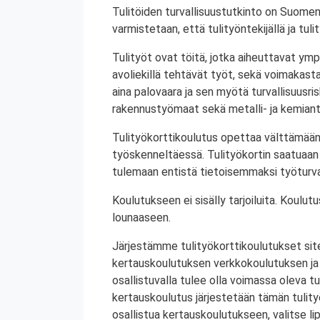
Tulitöiden turvallisuustutkinto on Suomen
varmistetaan, että tulityöntekijällä ja tul
Tulityöt ovat töitä, jotka aiheuttavat ympä
avoliekillä tehtävät työt, sekä voimakasta 
aina palovaara ja sen myötä turvallisuusrisk
rakennustyömaat sekä metalli- ja kemiant
Tulityökorttikoulutus opettaa välttämään
työskenneltäessä. Tulityökortin saatuaan 
tulemaan entistä tietoisemmaksi työturval
Koulutukseen ei sisälly tarjoiluita. Koul
lounaaseen.
Järjestämme tulityökorttikoulutukset site
kertauskoulutuksen verkkokoulutuksen ja
osallistuvalla tulee olla voimassa oleva tu
kertauskoulutus järjestetään tämän tulit
osallistua kertauskoulutukseen, valitse li