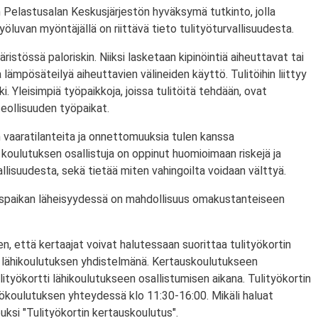
 Pelastusalan Keskusjärjestön hyväksymä tutkinto, jolla
ityöluvan myöntäjällä on riittävä tieto tulityöturvallisuudesta.
ristössä paloriskin. Niiksi lasketaan kipinöintiä aiheuttavat tai
lämpösäteilyä aiheuttavien välineiden käyttö. Tulitöihin liittyy
i. Yleisimpiä työpaikkoja, joissa tulitöitä tehdään, ovat
eollisuuden työpaikat.
 vaaratilanteita ja onnettomuuksia tulen kanssa
koulutuksen osallistuja on oppinut huomioimaan riskejä ja
lisuudesta, sekä tietää miten vahingoilta voidaan välttyä.
utuspaikan läheisyydessä on mahdollisuus omakustanteiseen
n, että kertaajat voivat halutessaan suorittaa tulityökortin
 lähikoulutuksen yhdistelmänä. Kertauskoulutukseen
lityökortti lähikoulutukseen osallistumisen aikana. Tulityökortin
yökoulutuksen yhteydessä klo 11:30-16:00. Mikäli haluat
puksi "Tulityökortin kertauskoulutus".