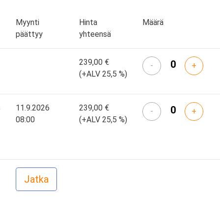
Myynti
Hinta
Määrä
päättyy
yhteensä
239,00 €
-
+
(+ALV 25,5 %)
s
11.9.2026
239,00 €
-
+
08:00
(+ALV 25,5 %)