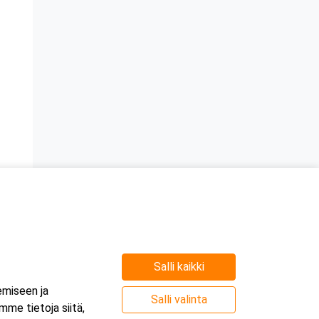
Salli kaikki
emiseen ja
Salli valinta
me tietoja siitä,