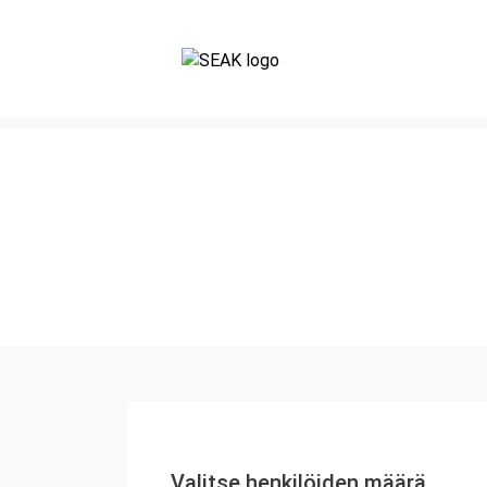
Valitse henkilöiden määrä