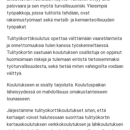
palovaara ja sen myötä turvallisuusriski. Yleisimpiä
työpaikkoja, joissa tulitöitä tehdään, ovat
rakennustyömaat sekä metalli- ja kemianteollisuuden
työpaikat.
Tulityökorttikoulutus opettaa välttämään vaaratilanteita
ja onnettomuuksia tulen kanssa työskenneltäessä.
Tulityökortin saatuaan koulutuksen osallistuja on oppinut
huomioimaan riskejä ja tulemaan entistä tietoisemmaksi
työturvallisuudesta, sekä tietää miten vahingoilta voidaan
välttyä.
Koulutukseen ei sisälly tarjoiluita. Koulutuspaikan
läheisyydessä on mahdollisuus omakustanteiseen
lounaaseen.
Järjestämme tulityökorttikoulutukset siten, että
kertaajat voivat halutessaan suorittaa tulityökortin
kertauskoulutuksen verkkokoulutuksen ja lähikoulutuksen