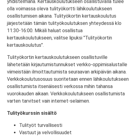
yhdistelmänä. Kertauskoulutukseen osallistuvalla tulee
olla voimassa oleva tulityökortti lähikoulutukseen
osallistumisen aikana. Tulityökortin kertauskoulutus
järjestetään tämän tulityökoulutuksen yhteydessä klo
11:30-16:00. Mikäli haluat osallistua
kertauskoulutukseen, valitse lipuksi "Tulityökortin
kertauskoulutus".
Tulityökortin kertauskoulutukseen osallistuville
lähetetään kirjautumistunnukset verkko-oppimisalustalle
viimeistään ilmoittautumista seuraavan arkipäivän aikana.
Verkkokoulutusosuus suoritetaan ennen lähikoulutukseen
osallistumista itsenäisesti verkossa mihin tahansa
vuorokauden aikaan. Verkkokoulutukseen osallistumista
varten tarvitset vain internet-selaimen.
Tulityökurssin sisältö
Tulityöt turvallisesti
Vastuut ja velvollisuudet