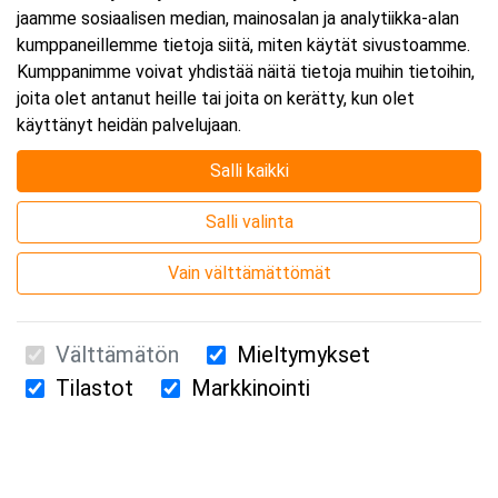
jaamme sosiaalisen median, mainosalan ja analytiikka-alan
kumppaneillemme tietoja siitä, miten käytät sivustoamme.
Kumppanimme voivat yhdistää näitä tietoja muihin tietoihin,
joita olet antanut heille tai joita on kerätty, kun olet
käyttänyt heidän palvelujaan.
Salli kaikki
Salli valinta
Vain välttämättömät
Välttämätön
Mieltymykset
Tilastot
Markkinointi
Suomen Ensiapukoulutus Oy / Valimotie 21 / 00380 Helsinki
010 5251 260 /
kurssille@suomenensiapukoulutus.fi
Tietosuojaseloste ja evästeiden käyttö