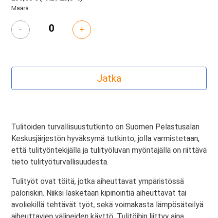
Määrä:
-
+
Tulitöiden turvallisuustutkinto on Suomen Pelastusalan
Keskusjärjestön hyväksymä tutkinto, jolla varmistetaan,
että tulityöntekijällä ja tulityöluvan myöntäjällä on riittävä
tieto tulityöturvallisuudesta.
Tulityöt ovat töitä, jotka aiheuttavat ympäristössä
paloriskin. Niiksi lasketaan kipinöintiä aiheuttavat tai
avoliekillä tehtävät työt, sekä voimakasta lämpösäteilyä
aiheuttavien välineiden käyttö. Tulitöihin liittyy aina