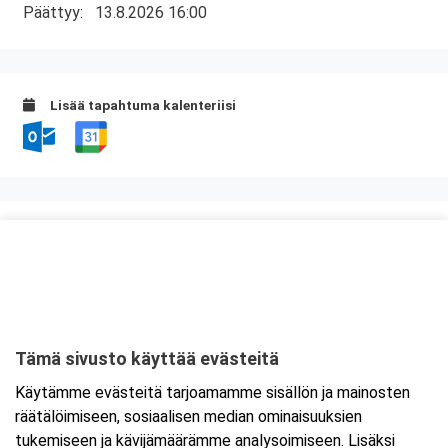
Päättyy:
13.8.2026 16:00
Lisää tapahtuma kalenteriisi
Kurssipaikka
ABC Anjalankoski
Hallitie 2
46860 Kouvola
Tämä sivusto käyttää evästeitä
Tarkempi kartta ja ajo-ohjeet
Käytämme evästeitä tarjoamamme sisällön ja mainosten
räätälöimiseen, sosiaalisen median ominaisuuksien
tukemiseen ja kävijämäärämme analysoimiseen. Lisäksi