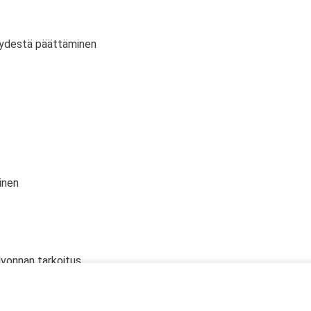
vyydestä päättäminen
inen
lvonnan tarkoitus
 oikeudet