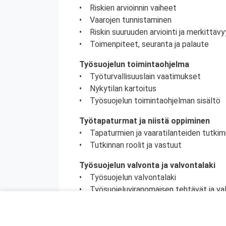
• Riskien arvioinnin vaiheet
• Vaarojen tunnistaminen
• Riskin suuruuden arviointi ja merkittä
• Toimenpiteet, seuranta ja palaute
Työsuojelun toimintaohjelma
• Työturvallisuuslain vaatimukset
• Nykytilan kartoitus
• Työsuojelun toimintaohjelman sisältö
Työtapaturmat ja niistä oppiminen
• Tapaturmien ja vaaratilanteiden tutkim
• Tutkinnan roolit ja vastuut
Työsuojelun valvonta ja valvontalaki
• Työsuojelun valvontalaki
• Työsuojeluviranomaisen tehtävät ja va
• Työsuojeluviranomaisen ja tarkastajan
• Työsuojelutarkastus