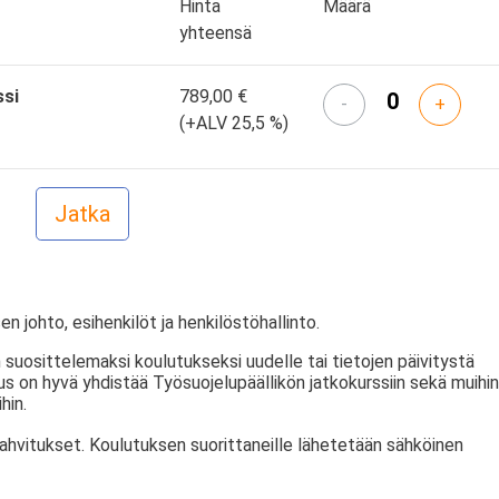
Hinta
Määrä
yhteensä
ssi
789,00 €
-
+
(+ALV 25,5 %)
en johto, esihenkilöt ja henkilöstöhallinto.
 suosittelemaksi koulutukseksi uudelle tai tietojen päivitystä
tus on hyvä yhdistää Työsuojelupäällikön jatkokurssiin sekä muihin
hin.
kahvitukset. Koulutuksen suorittaneille lähetetään sähköinen