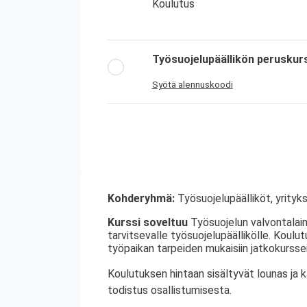
Koulutus
Työsuojelupäällikön peruskur
Syötä alennuskoodi
Kohderyhmä:
Työsuojelupäälliköt, yrityks
Kurssi soveltuu
Työsuojelun valvontalain
tarvitsevalle työsuojelupäällikölle. Koulu
työpaikan tarpeiden mukaisiin jatkokurssei
Koulutuksen hintaan sisältyvät lounas ja 
todistus osallistumisesta.