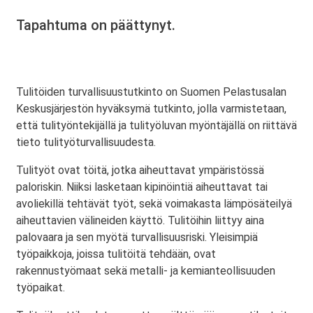
Tapahtuma on päättynyt.
Tulitöiden turvallisuustutkinto on Suomen Pelastusalan
Keskusjärjestön hyväksymä tutkinto, jolla varmistetaan,
että tulityöntekijällä ja tulityöluvan myöntäjällä on riittävä
tieto tulityöturvallisuudesta.
Tulityöt ovat töitä, jotka aiheuttavat ympäristössä
paloriskin. Niiksi lasketaan kipinöintiä aiheuttavat tai
avoliekillä tehtävät työt, sekä voimakasta lämpösäteilyä
aiheuttavien välineiden käyttö. Tulitöihin liittyy aina
palovaara ja sen myötä turvallisuusriski. Yleisimpiä
työpaikkoja, joissa tulitöitä tehdään, ovat
rakennustyömaat sekä metalli- ja kemianteollisuuden
työpaikat.