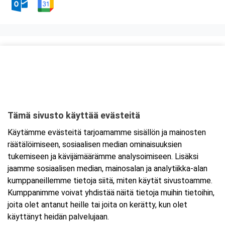
Kurssipaikka
Ravintola Kaari
Heidehofintie 2
01380 Vantaa
Tämä sivusto käyttää evästeitä
Tarkempi kartta ja ajo-ohjeet
Käytämme evästeitä tarjoamamme sisällön ja mainosten
räätälöimiseen, sosiaalisen median ominaisuuksien
tukemiseen ja kävijämäärämme analysoimiseen. Lisäksi
jaamme sosiaalisen median, mainosalan ja analytiikka-alan
kumppaneillemme tietoja siitä, miten käytät sivustoamme.
Kumppanimme voivat yhdistää näitä tietoja muihin tietoihin,
joita olet antanut heille tai joita on kerätty, kun olet
käyttänyt heidän palvelujaan.