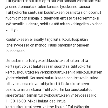
Tulityökorttikoulutus opettaa välttämään vaaratilanteita
ja onnettomuuksia tulen kanssa työskenneltäessä.
Tulityökortin saatuaan koulutuksen osallistuja on oppinut
huomioimaan riskejä ja tulemaan entistä tietoisemmaksi
työturvallisuudesta, sekä tietää miten vahingoilta voidaan
välttyä.
Koulutukseen ei sisälly tarjoiluita. Koulutuspaikan
läheisyydessä on mahdollisuus omakustanteiseen
lounaaseen.
Järjestämme tulityökorttikoulutukset siten, että
kertaajat voivat halutessaan suorittaa tulityökortin
kertauskoulutuksen verkkokoulutuksen ja lähikoulutuksen
yhdistelmänä. Kertauskoulutukseen osallistuvalla tulee
olla voimassa oleva tulityökortti lähikoulutukseen
osallistumisen aikana. Tulityökortin kertauskoulutus
järjestetään tämän tulityökoulutuksen yhteydessä klo
11:30-16:00. Mikäli haluat osallistua
kertauskoulutukseen, valitse lipuksi "Tulityökortin