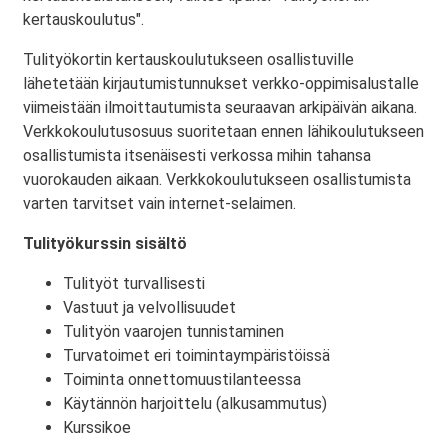
kertauskoulutus".
Tulityökortin kertauskoulutukseen osallistuville
lähetetään kirjautumistunnukset verkko-oppimisalustalle
viimeistään ilmoittautumista seuraavan arkipäivän aikana.
Verkkokoulutusosuus suoritetaan ennen lähikoulutukseen
osallistumista itsenäisesti verkossa mihin tahansa
vuorokauden aikaan. Verkkokoulutukseen osallistumista
varten tarvitset vain internet-selaimen.
Tulityökurssin sisältö
Tulityöt turvallisesti
Vastuut ja velvollisuudet
Tulityön vaarojen tunnistaminen
Turvatoimet eri toimintaympäristöissä
Toiminta onnettomuustilanteessa
Käytännön harjoittelu (alkusammutus)
Kurssikoe