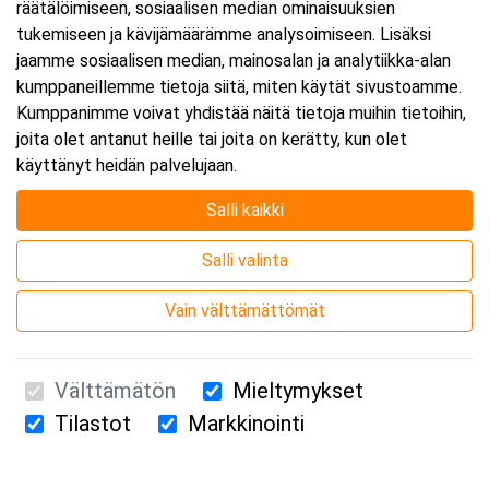
räätälöimiseen, sosiaalisen median ominaisuuksien
tukemiseen ja kävijämäärämme analysoimiseen. Lisäksi
jaamme sosiaalisen median, mainosalan ja analytiikka-alan
kumppaneillemme tietoja siitä, miten käytät sivustoamme.
Kumppanimme voivat yhdistää näitä tietoja muihin tietoihin,
joita olet antanut heille tai joita on kerätty, kun olet
käyttänyt heidän palvelujaan.
Salli kaikki
Salli valinta
Vain välttämättömät
Välttämätön
Mieltymykset
Tilastot
Markkinointi
Suomen Ensiapukoulutus Oy / Valimotie 21 / 00380 Helsinki
010 5251 260 /
kurssille@suomenensiapukoulutus.fi
Tietosuojaseloste ja evästeiden käyttö