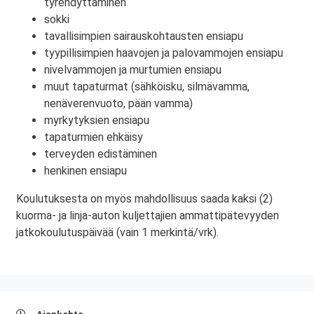
tyrehdyttäminen
sokki
tavallisimpien sairauskohtausten ensiapu
tyypillisimpien haavojen ja palovammojen ensiapu
nivelvammojen ja murtumien ensiapu
muut tapaturmat (sähköisku, silmävamma,
nenäverenvuoto, pään vamma)
myrkytyksien ensiapu
tapaturmien ehkäisy
terveyden edistäminen
henkinen ensiapu
Koulutuksesta on myös mahdollisuus saada kaksi (2)
kuorma- ja linja-auton kuljettajien ammattipätevyyden
jatkokoulutuspäivää (vain 1 merkintä/vrk).