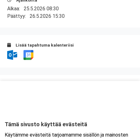
Ajankohta
Alkaa:
25.5.2026 08:30
Päättyy:
26.5.2026 15:30
Lisää tapahtuma kalenteriisi
Kurssipaikka
Kuntatalo, Kokous- ja kongressikeskus
Toinen linja 14
00530 Helsinki
Tämä sivusto käyttää evästeitä
Tarkempi kartta ja ajo-ohjeet
Käytämme evästeitä tarjoamamme sisällön ja mainosten