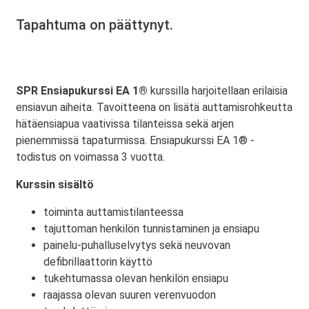
Tapahtuma on päättynyt.
SPR Ensiapukurssi EA 1®
kurssilla harjoitellaan erilaisia
ensiavun aiheita. Tavoitteena on lisätä auttamisrohkeutta
hätäensiapua vaativissa tilanteissa sekä arjen
pienemmissä tapaturmissa. Ensiapukurssi EA 1® -
todistus on voimassa 3 vuotta.
Kurssin sisältö
toiminta auttamistilanteessa
tajuttoman henkilön tunnistaminen ja ensiapu
painelu-puhalluselvytys sekä neuvovan
defibrillaattorin käyttö
tukehtumassa olevan henkilön ensiapu
raajassa olevan suuren verenvuodon