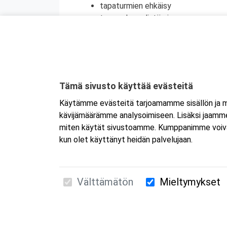
tapaturmien ehkäisy
terveyden edistäminen
henkinen ensiapu
Koulutuksesta on myös mahdollisuus saada
jatkokoulutuspäivä (vain 1 merkintä/vrk).
Kyseessä on etäkoulutus.
Koulutus tapa
Tämä sivusto käyttää evästeitä
koulutukseen selaimen kautta joko tietokon
Käytämme evästeitä tarjoamamme sisällön ja ma
tai mobiililaitteelle erikseen. Mikäli ha
kävijämäärämme analysoimiseen. Lisäksi jaamme 
Tarkemmat ohjeet lähetetään vahvistusvi
miten käytät sivustoamme. Kumppanimme voivat yhd
kun olet käyttänyt heidän palvelujaan.
Välttämätön
Mieltymykset
Suomen Ensiapukoulutus Oy / Valimotie 21 / 00
010 5251 260 /
kurssille@suomenensiapukoulut
Tietosuojaseloste ja evästeiden käyttö