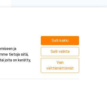
Salli kaikki
e
emiseen ja
.
Salli valinta
me tietoja siitä,
i joita on kerätty,
Vain
välttämättömät