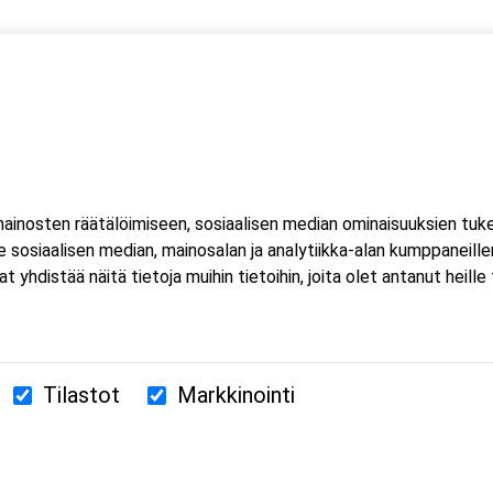
 yksi (1) kuorma- ja linja-auton kuljettajien ammattipätevyyden
htuu Microsoft Teams-sovelluksella. Voit osallistua
eella tai mobiililaitteella. Sovellusta ei tarvitse ladata koneell
inosten räätälöimiseen, sosiaalisen median ominaisuuksien tuk
luat ladata Teams-sovelluksen, löydät sen omasta sovelluskaupasta
sosiaalisen median, mainosalan ja analytiikka-alan kumppaneillem
estissä.
istää näitä tietoja muihin tietoihin, joita olet antanut heille ta
Tilastot
Markkinointi
380 Helsinki
us.fi