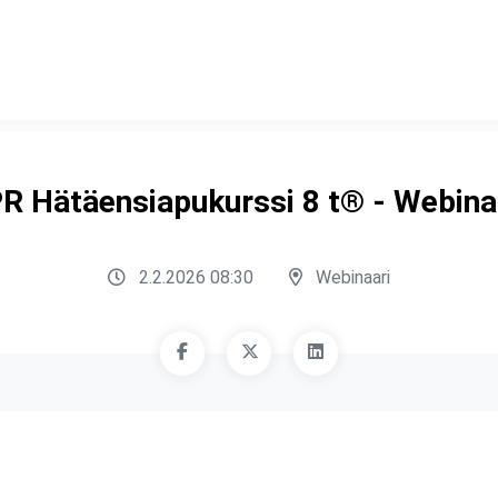
R Hätäensiapukurssi 8 t® - Webina
2.2.2026 08:30
Webinaari