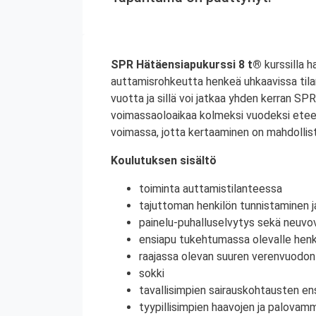
SPR Hätäensiapukurssi 8 t®
kurssilla h
auttamisrohkeutta henkeä uhkaavissa til
vuotta ja sillä voi jatkaa yhden kerran S
voimassaoloaikaa kolmeksi vuodeksi etee
voimassa, jotta kertaaminen on mahdollist
Koulutuksen sisältö
toiminta auttamistilanteessa
tajuttoman henkilön tunnistaminen j
painelu-puhalluselvytys sekä neuvov
ensiapu tukehtumassa olevalle henki
raajassa olevan suuren verenvuodo
sokki
tavallisimpien sairauskohtausten en
tyypillisimpien haavojen ja palovam