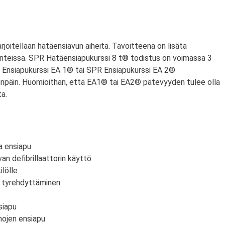
arjoitellaan hätäensiavun aiheita. Tavoitteena on lisätä
anteissa. SPR Hätäensiapukurssi 8 t® todistus on voimassa 3
PR Ensiapukurssi EA 1® tai SPR Ensiapukurssi EA 2®
npäin. Huomioithan, että EA1® tai EA2® pätevyyden tulee olla
a.
a ensiapu
an defibrillaattorin käyttö
lölle
n tyrehdyttäminen
siapu
mojen ensiapu