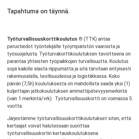
Tapahtuma on täynnä.
Työturvallisuuskorttikoulutus ®
(TTK) antaa
perustiedot työntekijälle työympäristön vaaroista ja
työsuojelusta. Työturvakorttikoulutuksen tavoitteena on
parantaa yhteisten työpaikkojen turvallisuutta. Koulutus
sopii kaikille alasta riippumatta ja sitä tarvitaan erityisesti
rakennusalalla, teollisuudessa ja logistiikkassa. Koko
päivän (7,5h) koulutuksesta on mahdollista saada yksi (1)
kuljettajan jatkokoulutuksen ammattipätevyysmerkintä
(vain 1 merkintä/vrk). Työturvallisuuskortti on voimassa 5
vuotta.
Järjestämme työturvallisuuskorttikoulutukset siten, että
kertaajat voivat halutessaan suorittaa
työturvallisuuskortin kertauskoulutuksena.