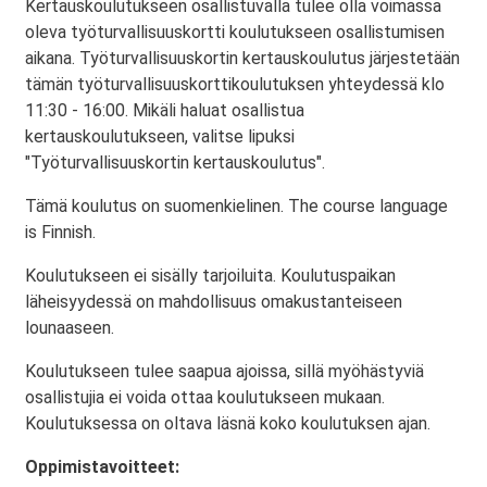
Kertauskoulutukseen osallistuvalla tulee olla voimassa
oleva työturvallisuuskortti koulutukseen osallistumisen
aikana. Työturvallisuuskortin kertauskoulutus järjestetään
tämän työturvallisuuskorttikoulutuksen yhteydessä klo
11:30 - 16:00. Mikäli haluat osallistua
kertauskoulutukseen, valitse lipuksi
"Työturvallisuuskortin kertauskoulutus".
Tämä koulutus on suomenkielinen. The course language
is Finnish.
Koulutukseen ei sisälly tarjoiluita. Koulutuspaikan
läheisyydessä on mahdollisuus omakustanteiseen
lounaaseen.
Koulutukseen tulee saapua ajoissa, sillä myöhästyviä
osallistujia ei voida ottaa koulutukseen mukaan.
Koulutuksessa on oltava läsnä koko koulutuksen ajan.
Oppimistavoitteet: