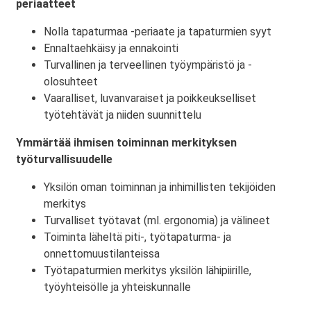
periaatteet
Nolla tapaturmaa -periaate ja tapaturmien syyt
Ennaltaehkäisy ja ennakointi
Turvallinen ja terveellinen työympäristö ja -
olosuhteet
Vaaralliset, luvanvaraiset ja poikkeukselliset
työtehtävät ja niiden suunnittelu
Ymmärtää ihmisen toiminnan merkityksen
työturvallisuudelle
Yksilön oman toiminnan ja inhimillisten tekijöiden
merkitys
Turvalliset työtavat (ml. ergonomia) ja välineet
Toiminta läheltä piti-, työtapaturma- ja
onnettomuustilanteissa
Työtapaturmien merkitys yksilön lähipiirille,
työyhteisölle ja yhteiskunnalle