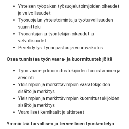
Yhteisen työpaikan työsuojelutoimijoiden oikeudet
ja velvollisuudet
Työsuojelun yhteistoiminta ja työturvallisuuden
suunnittelu
Työnantajan ja työntekijän oikeudet ja
velvollisuudet
Perehdytys, työnopastus ja vuorovaikutus
Osaa tunnistaa työn vaara- ja kuormitustekijöitä
Työn vaara- ja kuormitustekijöiden tunnistaminen ja
arviointi
Yleisimpien ja merkittävimpien vaaratekijöiden
sisältö ja merkitys
Yleisimpien ja merkittävimpien kuormitustekijöiden
sisältö ja merkitys
Vaaralliset kemikaalit ja altisteet
Ymmärtää turvallisen ja terveellisen työskentelyn