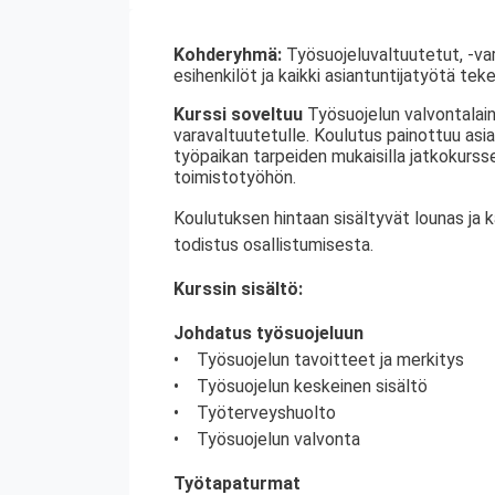
Kohderyhmä:
Työsuojeluvaltuutetut, -var
esihenkilöt ja kaikki asiantuntijatyötä tek
Kurssi soveltuu
Työsuojelun valvontalain
varavaltuutetulle. Koulutus painottuu asia
työpaikan tarpeiden mukaisilla jatkokurssei
toimistotyöhön.
Koulutuksen hintaan sisältyvät lounas ja 
todistus osallistumisesta.
Kurssin sisältö:
Johdatus työsuojeluun
• Työsuojelun tavoitteet ja merkitys
• Työsuojelun keskeinen sisältö
• Työterveyshuolto
• Työsuojelun valvonta
Työtapaturmat