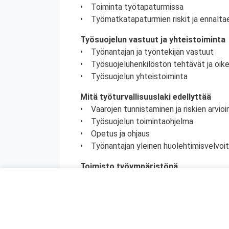
• Toiminta työtapaturmissa
• Työmatkatapaturmien riskit ja ennalta
Työsuojelun vastuut ja yhteistoiminta
• Työnantajan ja työntekijän vastuut
• Työsuojeluhenkilöstön tehtävät ja oik
• Työsuojelun yhteistoiminta
Mitä työturvallisuuslaki edellyttää
• Vaarojen tunnistaminen ja riskien arvioin
• Työsuojelun toimintaohjelma
• Opetus ja ohjaus
• Työnantajan yleinen huolehtimisvelvoi
Toimisto työympäristönä
• Työympäristön suunnittelu
• Avotoimiston hyödyt, haitat ja pelisää
• Monitilatoimiston suunnittelu
• Toimiston siisteys ja järjestys sekä pal