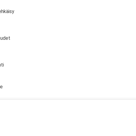
ehkäisy
eudet
ti
te
nnöt
oturvallisuus