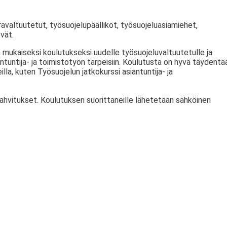
avaltuutetut, työsuojelupäälliköt, työsuojeluasiamiehet,
evät.
 mukaiseksi koulutukseksi uudelle työsuojeluvaltuutetulle ja
ntuntija- ja toimistotyön tarpeisiin. Koulutusta on hyvä täydentä
lla, kuten Työsuojelun jatkokurssi asiantuntija- ja
kahvitukset. Koulutuksen suorittaneille lähetetään sähköinen