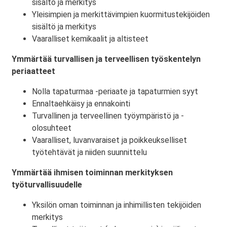
sisältö ja merkitys
Yleisimpien ja merkittävimpien kuormitustekijöiden
sisältö ja merkitys
Vaaralliset kemikaalit ja altisteet
Ymmärtää turvallisen ja terveellisen työskentelyn
periaatteet
Nolla tapaturmaa -periaate ja tapaturmien syyt
Ennaltaehkäisy ja ennakointi
Turvallinen ja terveellinen työympäristö ja -
olosuhteet
Vaaralliset, luvanvaraiset ja poikkeukselliset
työtehtävät ja niiden suunnittelu
Ymmärtää ihmisen toiminnan merkityksen
työturvallisuudelle
Yksilön oman toiminnan ja inhimillisten tekijöiden
merkitys