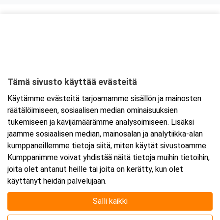
Kurssipaikka
ABC Forssa
Matkailijankatu 2
30100 Forssa
Tämä sivusto käyttää evästeitä
Tarkempi kartta ja ajo-ohjeet
Käytämme evästeitä tarjoamamme sisällön ja mainosten
räätälöimiseen, sosiaalisen median ominaisuuksien
tukemiseen ja kävijämäärämme analysoimiseen. Lisäksi
jaamme sosiaalisen median, mainosalan ja analytiikka-alan
kumppaneillemme tietoja siitä, miten käytät sivustoamme.
Kumppanimme voivat yhdistää näitä tietoja muihin tietoihin,
joita olet antanut heille tai joita on kerätty, kun olet
käyttänyt heidän palvelujaan.
Salli kaikki