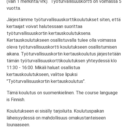
(vain 1 merkintä/vrk). Työturvallisuuskortti on voimassa 5
vuotta.
Järjestämme työturvallisuuskorttikoulutukset siten, että
kertaajat voivat halutessaan suorittaa
työturvallisuuskortin kertauskoulutuksena.
Kertauskoulutukseen osallistuvalla tulee olla voimassa
oleva työturvallisuuskortti koulutukseen osallistumisen
aikana. Työturvallisuuskortin kertauskoulutus järjestetään
tämän työturvallisuuskorttikoulutuksen yhteydessä klo
11:30 - 16:00. Mikäli haluat osallistua
kertauskoulutukseen, valitse lipuksi
"Työturvallisuuskortin kertauskoulutus".
Tämä koulutus on suomenkielinen. The course language
is Finnish.
Koulutukseen ei sisälly tarjoiluita. Koulutuspaikan
läheisyydessä on mahdollisuus omakustanteiseen
lounaaseen.