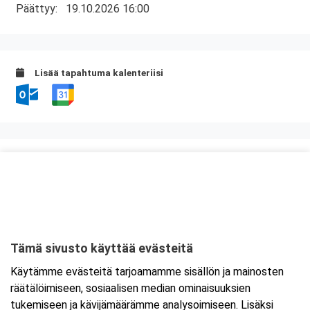
Päättyy:
19.10.2026 16:00
Lisää tapahtuma kalenteriisi
Kurssipaikka
Auriga Business Center
Juhana Herttuan puistokatu 21
20100 Turku
Tämä sivusto käyttää evästeitä
Tarkempi kartta ja ajo-ohjeet
Käytämme evästeitä tarjoamamme sisällön ja mainosten
räätälöimiseen, sosiaalisen median ominaisuuksien
tukemiseen ja kävijämäärämme analysoimiseen. Lisäksi