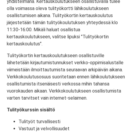
yhdistelmänä. Kertauskoulutukseen osallistuvalla tulee
olla voimassa oleva tulityökortti lähikoulutukseen
osallistumisen aikana. Tulityökortin kertauskoulutus
järjestetään tämän tulityökoulutuksen yhteydessä klo
11:30-16:00. Mikäli haluat osallistua
kertauskoulutukseen, valitse lipuksi "Tulityökortin
kertauskoulutus".
Tulityökortin kertauskoulutukseen osallistuville
lähetetään kirjautumistunnukset verkko-oppimisalustalle
viimeistään ilmoittautumista seuraavan arkipäivän aikana.
Verkkokoulutusosuus suoritetaan ennen lähikoulutukseen
osallistumista itsenäisesti verkossa mihin tahansa
vuorokauden aikaan. Verkkokoulutukseen osallistumista
varten tarvitset vain internet-selaimen.
Tulityökurssin sisältö
Tulityöt turvallisesti
Vastuut ja velvollisuudet