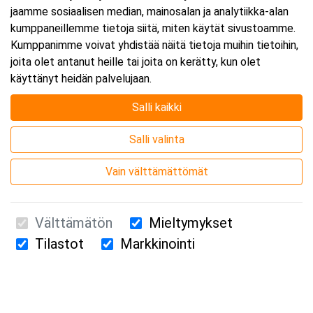
jaamme sosiaalisen median, mainosalan ja analytiikka-alan
kumppaneillemme tietoja siitä, miten käytät sivustoamme.
Kumppanimme voivat yhdistää näitä tietoja muihin tietoihin,
joita olet antanut heille tai joita on kerätty, kun olet
käyttänyt heidän palvelujaan.
Salli kaikki
Salli valinta
Vain välttämättömät
Välttämätön
Mieltymykset
Tilastot
Markkinointi
Suomen Ensiapukoulutus Oy / Valimotie 21 / 00380 Helsinki
010 5251 260 /
kurssille@suomenensiapukoulutus.fi
Tietosuojaseloste ja evästeiden käyttö