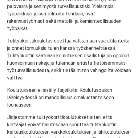
palovaara ja sen myötä turvallisuusriski. Yleisimpiä
työpaikkoja, joissa tulitöitä tehdään, ovat
rakennustyömaat sekä metalli- ja kemianteollisuuden
työpaikat.
Tulityökorttikoulutus opettaa välttämään vaaratilanteita
ja onnettomuuksia tulen kanssa työskenneltäessä.
Tulityökortin saatuaan koulutuksen osallistuja on oppinut
huomioimaan riskejä ja tulemaan entistä tietoisemmaksi
työturvallisuudesta, sekä tietää miten vahingoilta voidaan
välttyä.
Koulutukseen ei sisälly tarjoiluita. Koulutuspaikan
läheisyydessä on mahdollisuus omakustanteiseen
lounaaseen.
Järjestämme tulityökorttikoulutukset siten, että
kertaajat voivat halutessaan suorittaa tulityökortin
kertauskoulutuksen verkkokoulutuksen ja lähikoulutuksen