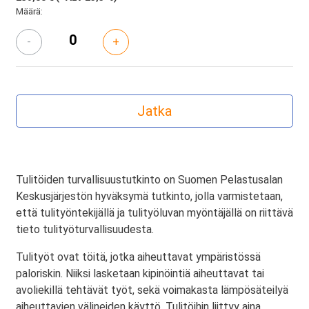
Määrä:
-
+
Tulitöiden turvallisuustutkinto on Suomen Pelastusalan
Keskusjärjestön hyväksymä tutkinto, jolla varmistetaan,
että tulityöntekijällä ja tulityöluvan myöntäjällä on riittävä
tieto tulityöturvallisuudesta.
Tulityöt ovat töitä, jotka aiheuttavat ympäristössä
paloriskin. Niiksi lasketaan kipinöintiä aiheuttavat tai
avoliekillä tehtävät työt, sekä voimakasta lämpösäteilyä
aiheuttavien välineiden käyttö. Tulitöihin liittyy aina