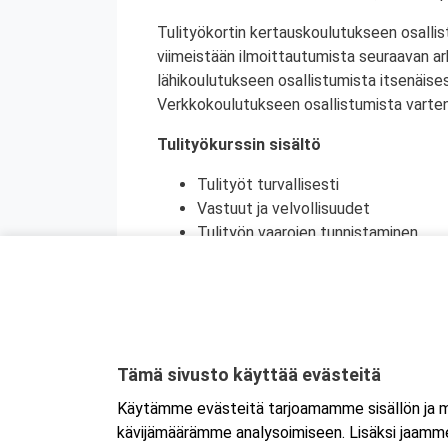
Tulityökortin kertauskoulutukseen osallis
viimeistään ilmoittautumista seuraavan a
lähikoulutukseen osallistumista itsenäise
Verkkokoulutukseen osallistumista varten 
Tulityökurssin sisältö
Tulityöt turvallisesti
Vastuut ja velvollisuudet
Tulityön vaarojen tunnistaminen
Turvatoimet eri toimintaympäristöi
Toiminta onnettomuustilanteessa
Käytännön harjoittelu (alkusammutu
Kurssikoe
Tulityökortti on voimassa viisi vuotta. Tu
Tämä sivusto käyttää evästeitä
Tanskassa. Pohjoismaisten palontorjunta
Käytämme evästeitä tarjoamamme sisällön ja ma
Ruotsin tulityökoulutus uudistui heinäku
kävijämäärämme analysoimiseen. Lisäksi jaamme 
Ruotsissa enää pätevä.