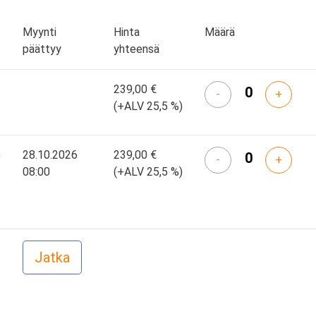
Myynti
Hinta
Määrä
päättyy
yhteensä
239,00 €
-
+
(+ALV 25,5 %)
s
28.10.2026
239,00 €
-
+
08:00
(+ALV 25,5 %)