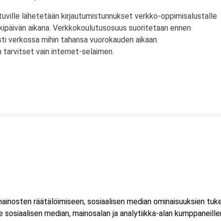
tuville lähetetään kirjautumistunnukset verkko-oppimisalustalle
rkipäivän aikana. Verkkokoulutusosuus suoritetaan ennen
sti verkossa mihin tahansa vuorokauden aikaan.
tarvitset vain internet-selaimen.
ssä
s)
lityökortti on voimassa Suomen lisäksi myös Norjassa ja
liittojen hyväksymä tulityökortti hyväksytään myös Suomessa.
inosten räätälöimiseen, sosiaalisen median ominaisuuksien tuk
ussa 2023, jonka seurauksena Suomessa myönnetty kortti ei ole
sosiaalisen median, mainosalan ja analytiikka-alan kumppaneillem