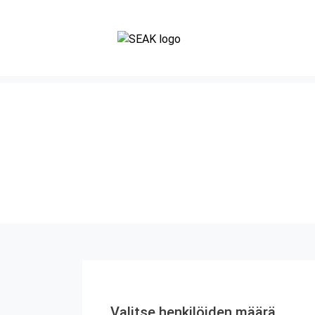
Valitse henkilöiden määrä