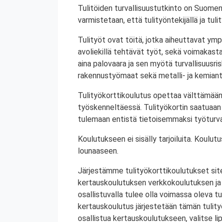
Tulitöiden turvallisuustutkinto on Suomen
varmistetaan, että tulityöntekijällä ja tul
Tulityöt ovat töitä, jotka aiheuttavat ympä
avoliekillä tehtävät työt, sekä voimakasta 
aina palovaara ja sen myötä turvallisuusrisk
rakennustyömaat sekä metalli- ja kemiant
Tulityökorttikoulutus opettaa välttämään
työskenneltäessä. Tulityökortin saatuaan 
tulemaan entistä tietoisemmaksi työturval
Koulutukseen ei sisälly tarjoiluita. Koul
lounaaseen.
Järjestämme tulityökorttikoulutukset site
kertauskoulutuksen verkkokoulutuksen ja
osallistuvalla tulee olla voimassa oleva tu
kertauskoulutus järjestetään tämän tulit
osallistua kertauskoulutukseen, valitse li