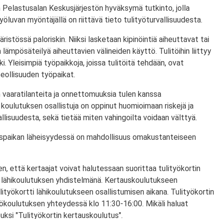
 Pelastusalan Keskusjärjestön hyväksymä tutkinto, jolla
ityöluvan myöntäjällä on riittävä tieto tulityöturvallisuudesta.
ristössä paloriskin. Niiksi lasketaan kipinöintiä aiheuttavat tai
lämpösäteilyä aiheuttavien välineiden käyttö. Tulitöihin liittyy
i. Yleisimpiä työpaikkoja, joissa tulitöitä tehdään, ovat
eollisuuden työpaikat.
 vaaratilanteita ja onnettomuuksia tulen kanssa
koulutuksen osallistuja on oppinut huomioimaan riskejä ja
lisuudesta, sekä tietää miten vahingoilta voidaan välttyä.
utuspaikan läheisyydessä on mahdollisuus omakustanteiseen
n, että kertaajat voivat halutessaan suorittaa tulityökortin
 lähikoulutuksen yhdistelmänä. Kertauskoulutukseen
lityökortti lähikoulutukseen osallistumisen aikana. Tulityökortin
yökoulutuksen yhteydessä klo 11:30-16:00. Mikäli haluat
puksi "Tulityökortin kertauskoulutus".