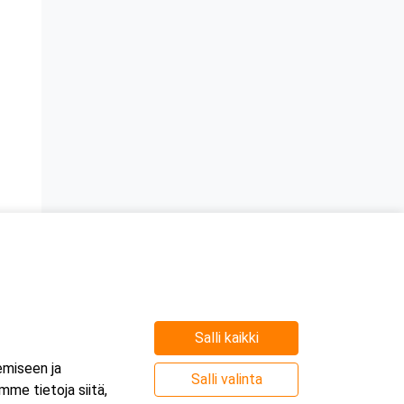
Salli kaikki
emiseen ja
Salli valinta
me tietoja siitä,