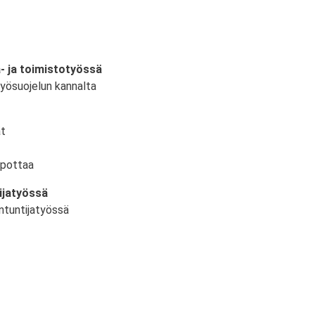
a- ja toimistotyössä
työsuojelun kannalta
ät
lpottaa
ijatyössä
ntuntijatyössä