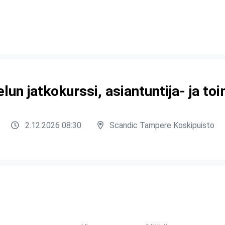
lun jatkokurssi, asiantuntija- ja to
2.12.2026 08:30
Scandic Tampere Koskipuisto