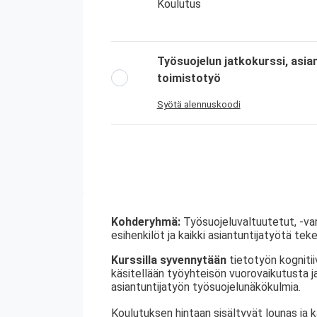
Koulutus
Työsuojelun jatkokurssi, asian
toimistotyö
Syötä alennuskoodi
Kohderyhmä:
Työsuojeluvaltuutetut, -var
esihenkilöt ja kaikki asiantuntijatyötä tek
Kurssilla syvennytään
tietotyön kognitii
käsitellään työyhteisön vuorovaikutusta ja 
asiantuntijatyön työsuojelunäkökulmia.
Koulutuksen hintaan sisältyvät lounas ja 