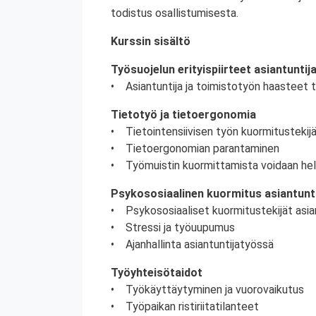
todistus osallistumisesta.
Kurssin sisältö
Työsuojelun erityispiirteet asiantuntij
• Asiantuntija ja toimistotyön haasteet 
Tietotyö ja tietoergonomia
• Tietointensiivisen työn kuormitustekij
• Tietoergonomian parantaminen
• Työmuistin kuormittamista voidaan he
Psykososiaalinen kuormitus asiantunt
• Psykososiaaliset kuormitustekijät asia
• Stressi ja työuupumus
• Ajanhallinta asiantuntijatyössä
Työyhteisötaidot
• Työkäyttäytyminen ja vuorovaikutus
• Työpaikan ristiriitatilanteet