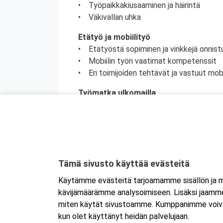
• Työpaikkakiusaaminen ja häirintä
• Väkivallan uhka
Etätyö ja mobiilityö
• Etätyöstä sopiminen ja vinkkejä onnis
• Mobiilin työn vaatimat kompetenssit
• Eri toimijoiden tehtävät ja vastuut mobi
Työmatka ulkomailla
• Ulkomaan työmatkan suunnittelu
• Työnantajan lakisääteiset velvoitteet
• Riskien hallinta ja kuormitustekijät
Työyhteisöviestintä ja sosiaalisen me
• Toimiva työyhteisöviestintä
Tämä sivusto käyttää evästeitä
• Työnantajan vastuu viestinnässä
Käytämme evästeitä tarjoamamme sisällön ja ma
• Sosiaalisen median käyttö työssä
kävijämäärämme analysoimiseen. Lisäksi jaamme 
• Somen psykososiaalinen kuormittavuu
miten käytät sivustoamme. Kumppanimme voivat yhd
kun olet käyttänyt heidän palvelujaan.