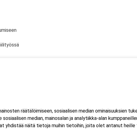
tumiseen
ilityössä
dian käyttö työssä
inosten räätälöimiseen, sosiaalisen median ominaisuuksien tuk
sosiaalisen median, mainosalan ja analytiikka-alan kumppaneillem
s
istää näitä tietoja muihin tietoihin, joita olet antanut heille ta