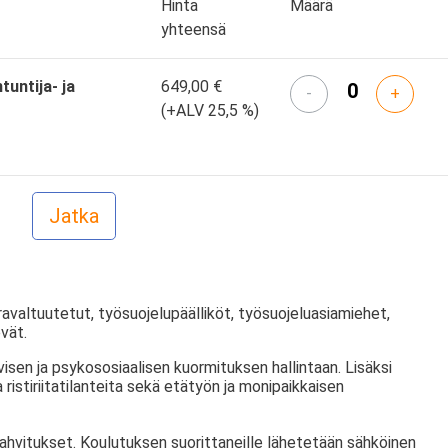
Hinta
Määrä
yhteensä
tuntija- ja
649,00 €
-
+
(+ALV 25,5 %)
avaltuutetut, työsuojelupäälliköt, työsuojeluasiamiehet,
evät.
visen ja psykososiaalisen kuormituksen hallintaan. Lisäksi
ristiriitatilanteita sekä etätyön ja monipaikkaisen
kahvitukset. Koulutuksen suorittaneille lähetetään sähköinen