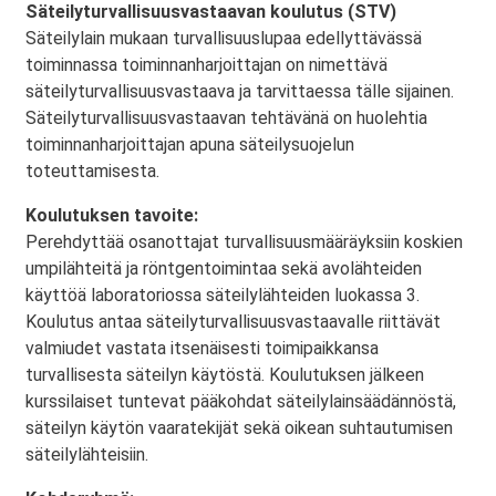
Säteilyturvallisuusvastaavan koulutus (STV)
Säteilylain mukaan turvallisuuslupaa edellyttävässä
toiminnassa toiminnanharjoittajan on nimettävä
säteilyturvallisuusvastaava ja tarvittaessa tälle sijainen.
Säteilyturvallisuusvastaavan tehtävänä on huolehtia
toiminnanharjoittajan apuna säteilysuojelun
toteuttamisesta.
Koulutuksen tavoite:
Perehdyttää osanottajat turvallisuusmääräyksiin koskien
umpilähteitä ja röntgentoimintaa sekä avolähteiden
käyttöä laboratoriossa säteilylähteiden luokassa 3.
Koulutus antaa säteilyturvallisuusvastaavalle riittävät
valmiudet vastata itsenäisesti toimipaikkansa
turvallisesta säteilyn käytöstä. Koulutuksen jälkeen
kurssilaiset tuntevat pääkohdat säteilylainsäädännöstä,
säteilyn käytön vaaratekijät sekä oikean suhtautumisen
säteilylähteisiin.