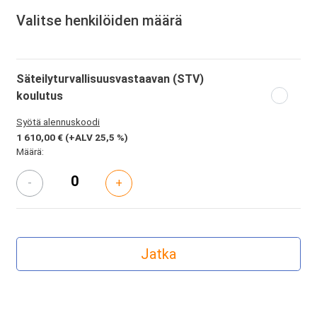
Valitse henkilöiden määrä
Säteilyturvallisuusvastaavan (STV)
koulutus
Syötä alennuskoodi
1 610,00 €
(+ALV 25,5 %)
Määrä:
-
+