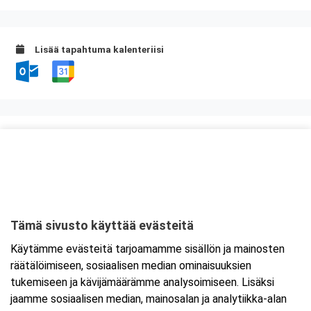
Lisää tapahtuma kalenteriisi
Kurssipaikka
Presto Oy, Suomen Turvaprojektit
Rajavoudinkuja 5
01740 Vantaa
Tämä sivusto käyttää evästeitä
Tarkempi kartta ja ajo-ohjeet
Käytämme evästeitä tarjoamamme sisällön ja mainosten
räätälöimiseen, sosiaalisen median ominaisuuksien
tukemiseen ja kävijämäärämme analysoimiseen. Lisäksi
jaamme sosiaalisen median, mainosalan ja analytiikka-alan