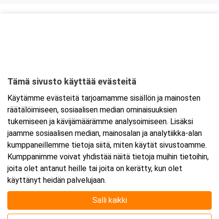
Kurssipaikka
Fast Oy
Kiilletie 1
90620 Oulu
Tämä sivusto käyttää evästeitä
Tarkempi kartta ja ajo-ohjeet
Käytämme evästeitä tarjoamamme sisällön ja mainosten
räätälöimiseen, sosiaalisen median ominaisuuksien
tukemiseen ja kävijämäärämme analysoimiseen. Lisäksi
jaamme sosiaalisen median, mainosalan ja analytiikka-alan
kumppaneillemme tietoja siitä, miten käytät sivustoamme.
Kumppanimme voivat yhdistää näitä tietoja muihin tietoihin,
joita olet antanut heille tai joita on kerätty, kun olet
käyttänyt heidän palvelujaan.
Salli kaikki