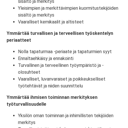
sisältö ja merkitys
Yleisimpien ja merkittävimpien kuormitustekijöiden
sisältö ja merkitys
Vaaralliset kemikaalit ja altisteet
Ymmärtää turvallisen ja terveellisen työskentelyn
periaatteet
Nolla tapaturmaa -periaate ja tapaturmien syyt
Ennaltaehkäisy ja ennakointi
Turvallinen ja terveellinen työympäristö ja -
olosuhteet
Vaaralliset, luvanvaraiset ja poikkeukselliset
työtehtävät ja niiden suunnittelu
Ymmärtää ihmisen toiminnan merkityksen
työturvallisuudelle
Yksilön oman toiminnan ja inhimillisten tekijöiden
merkitys