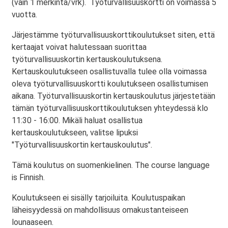
(vain 1 merkintä/vrk). Työturvallisuuskortti on voimassa 5
vuotta.
Järjestämme työturvallisuuskorttikoulutukset siten, että
kertaajat voivat halutessaan suorittaa
työturvallisuuskortin kertauskoulutuksena.
Kertauskoulutukseen osallistuvalla tulee olla voimassa
oleva työturvallisuuskortti koulutukseen osallistumisen
aikana. Työturvallisuuskortin kertauskoulutus järjestetään
tämän työturvallisuuskorttikoulutuksen yhteydessä klo
11:30 - 16:00. Mikäli haluat osallistua
kertauskoulutukseen, valitse lipuksi
"Työturvallisuuskortin kertauskoulutus".
Tämä koulutus on suomenkielinen. The course language
is Finnish.
Koulutukseen ei sisälly tarjoiluita. Koulutuspaikan
läheisyydessä on mahdollisuus omakustanteiseen
lounaaseen.