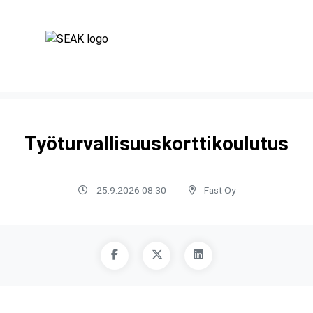
Työturvallisuuskorttikoulutus
25.9.2026 08:30
Fast Oy