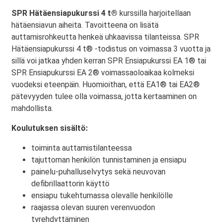
SPR Hätäensiapukurssi 4 t®
kurssilla harjoitellaan
hätäensiavun aiheita. Tavoitteena on lisätä
auttamisrohkeutta henkeä uhkaavissa tilanteissa. SPR
Hätäensiapukurssi 4 t® -todistus on voimassa 3 vuotta ja
sillä voi jatkaa yhden kerran SPR Ensiapukurssi EA 1® tai
SPR Ensiapukurssi EA 2® voimassaoloaikaa kolmeksi
vuodeksi eteenpäin. Huomioithan, että EA1® tai EA2®
pätevyyden tulee olla voimassa, jotta kertaaminen on
mahdollista.
Koulutuksen sisältö:
toiminta auttamistilanteessa
tajuttoman henkilön tunnistaminen ja ensiapu
painelu-puhalluselvytys sekä neuvovan
defibrillaattorin käyttö
ensiapu tukehtumassa olevalle henkilölle
raajassa olevan suuren verenvuodon
tyrehdyttäminen