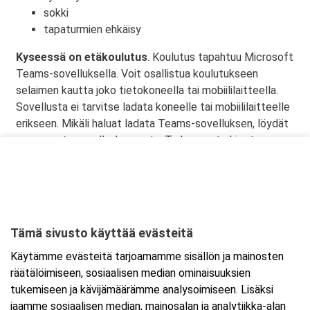
sokki
tapaturmien ehkäisy
Kyseessä on etäkoulutus
. Koulutus tapahtuu Microsoft
Teams-sovelluksella. Voit osallistua koulutukseen
selaimen kautta joko tietokoneella tai mobiililaitteella.
Sovellusta ei tarvitse ladata koneelle tai mobiililaitteelle
erikseen. Mikäli haluat ladata Teams-sovelluksen, löydät
sen omasta sovelluskaupasta. Tarkemmat ohjeet
lähetetään vahvistusviestissä.
Tämä sivusto käyttää evästeitä
Ajankohta
Käytämme evästeitä tarjoamamme sisällön ja mainosten
Alkaa:
14.12.2026 08:30
räätälöimiseen, sosiaalisen median ominaisuuksien
Päättyy:
14.12.2026 11:45
tukemiseen ja kävijämäärämme analysoimiseen. Lisäksi
jaamme sosiaalisen median, mainosalan ja analytiikka-alan