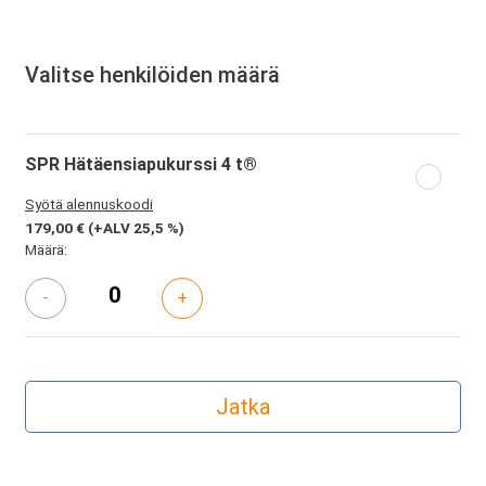
Valitse henkilöiden määrä
SPR Hätäensiapukurssi 4 t®
Syötä alennuskoodi
179,00 €
(+ALV 25,5 %)
Määrä:
-
+