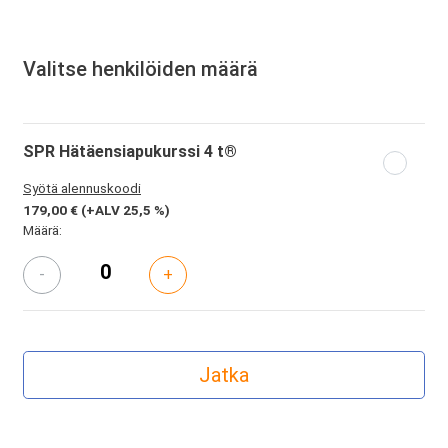
Valitse henkilöiden määrä
SPR Hätäensiapukurssi 4 t®
Syötä alennuskoodi
179,00 €
(+ALV 25,5 %)
Määrä:
-
+