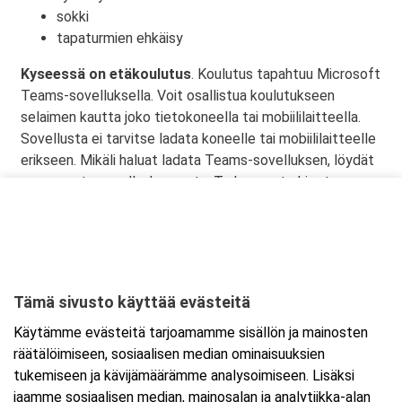
sokki
tapaturmien ehkäisy
Kyseessä on etäkoulutus
. Koulutus tapahtuu Microsoft
Teams-sovelluksella. Voit osallistua koulutukseen
selaimen kautta joko tietokoneella tai mobiililaitteella.
Sovellusta ei tarvitse ladata koneelle tai mobiililaitteelle
erikseen. Mikäli haluat ladata Teams-sovelluksen, löydät
sen omasta sovelluskaupasta. Tarkemmat ohjeet
lähetetään vahvistusviestissä.
Tämä sivusto käyttää evästeitä
Ajankohta
Käytämme evästeitä tarjoamamme sisällön ja mainosten
Alkaa:
23.11.2026 08:30
räätälöimiseen, sosiaalisen median ominaisuuksien
Päättyy:
23.11.2026 11:45
tukemiseen ja kävijämäärämme analysoimiseen. Lisäksi
jaamme sosiaalisen median, mainosalan ja analytiikka-alan