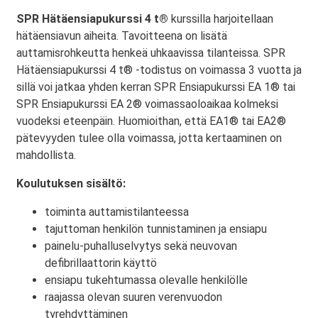
SPR Hätäensiapukurssi 4 t®
kurssilla harjoitellaan
hätäensiavun aiheita. Tavoitteena on lisätä
auttamisrohkeutta henkeä uhkaavissa tilanteissa. SPR
Hätäensiapukurssi 4 t® -todistus on voimassa 3 vuotta ja
sillä voi jatkaa yhden kerran SPR Ensiapukurssi EA 1® tai
SPR Ensiapukurssi EA 2® voimassaoloaikaa kolmeksi
vuodeksi eteenpäin. Huomioithan, että EA1® tai EA2®
pätevyyden tulee olla voimassa, jotta kertaaminen on
mahdollista.
Koulutuksen sisältö:
toiminta auttamistilanteessa
tajuttoman henkilön tunnistaminen ja ensiapu
painelu-puhalluselvytys sekä neuvovan
defibrillaattorin käyttö
ensiapu tukehtumassa olevalle henkilölle
raajassa olevan suuren verenvuodon
tyrehdyttäminen