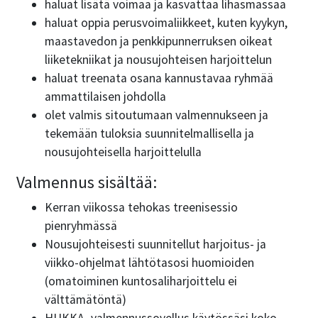
haluat lisätä voimaa ja kasvattaa lihasmassaa
haluat oppia perusvoimaliikkeet, kuten kyykyn,
maastavedon ja penkkipunnerruksen oikeat
liiketekniikat ja nousujohteisen harjoittelun
haluat treenata osana kannustavaa ryhmää
ammattilaisen johdolla
olet valmis sitoutumaan valmennukseen ja
tekemään tuloksia suunnitelmallisella ja
nousujohteisella harjoittelulla
Valmennus sisältää:
Kerran viikossa tehokas treenisessio
pienryhmässä
Nousujohteisesti suunnitellut harjoitus- ja
viikko-ohjelmat lähtötasosi huomioiden
(omatoiminen kuntosaliharjoittelu ei
välttämätöntä)
HUKKA–valmennussovellus käytössäsi koko