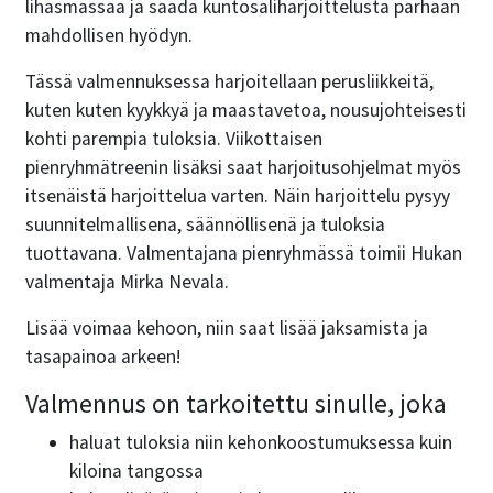
lihasmassaa ja saada kuntosaliharjoittelusta parhaan
mahdollisen hyödyn.
Tässä valmennuksessa harjoitellaan perusliikkeitä,
kuten kuten kyykkyä ja maastavetoa, nousujohteisesti
kohti parempia tuloksia. Viikottaisen
pienryhmätreenin lisäksi saat harjoitusohjelmat myös
itsenäistä harjoittelua varten. Näin harjoittelu pysyy
suunnitelmallisena, säännöllisenä ja tuloksia
tuottavana. Valmentajana pienryhmässä toimii Hukan
valmentaja Mirka Nevala.
Lisää voimaa kehoon, niin saat lisää jaksamista ja
tasapainoa arkeen!
Valmennus on tarkoitettu sinulle, joka
haluat tuloksia niin kehonkoostumuksessa kuin
kiloina tangossa