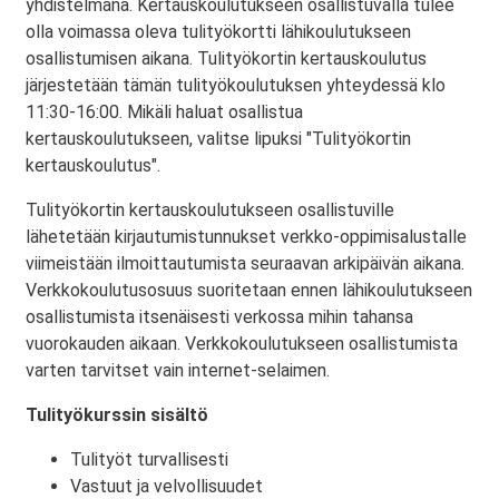
yhdistelmänä. Kertauskoulutukseen osallistuvalla tulee
olla voimassa oleva tulityökortti lähikoulutukseen
osallistumisen aikana. Tulityökortin kertauskoulutus
järjestetään tämän tulityökoulutuksen yhteydessä klo
11:30-16:00. Mikäli haluat osallistua
kertauskoulutukseen, valitse lipuksi "Tulityökortin
kertauskoulutus".
Tulityökortin kertauskoulutukseen osallistuville
lähetetään kirjautumistunnukset verkko-oppimisalustalle
viimeistään ilmoittautumista seuraavan arkipäivän aikana.
Verkkokoulutusosuus suoritetaan ennen lähikoulutukseen
osallistumista itsenäisesti verkossa mihin tahansa
vuorokauden aikaan. Verkkokoulutukseen osallistumista
varten tarvitset vain internet-selaimen.
Tulityökurssin sisältö
Tulityöt turvallisesti
Vastuut ja velvollisuudet