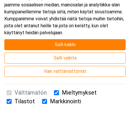
jaamme sosiaalisen median, mainosalan ja analytiikka-alan
kumppaneillemme tietoja siitä, miten käytät sivustoamme.
Kumppanimme voivat yhdistää näitä tietoja muihin tietoihin,
joita olet antanut heille tai joita on kerätty, kun olet
käyttänyt heidän palvelujaan.
Salli kaikki
Salli valinta
Vain välttämättömät
Välttämätön
Mieltymykset
Tilastot
Markkinointi
Suomen Ensiapukoulutus Oy / Valimotie 21 / 00380 Helsinki
010 5251 260 /
kurssille@suomenensiapukoulutus.fi
Tietosuojaseloste ja evästeiden käyttö