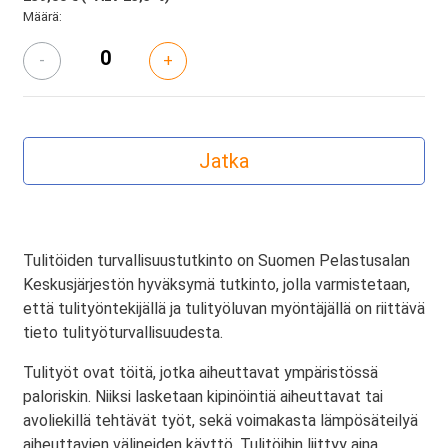
Määrä:
-
+
Tulitöiden turvallisuustutkinto on Suomen Pelastusalan
Keskusjärjestön hyväksymä tutkinto, jolla varmistetaan,
että tulityöntekijällä ja tulityöluvan myöntäjällä on riittävä
tieto tulityöturvallisuudesta.
Tulityöt ovat töitä, jotka aiheuttavat ympäristössä
paloriskin. Niiksi lasketaan kipinöintiä aiheuttavat tai
avoliekillä tehtävät työt, sekä voimakasta lämpösäteilyä
aiheuttavien välineiden käyttö. Tulitöihin liittyy aina