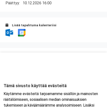
Päättyy:
10.12.2026 16:00
Lisää tapahtuma kalenteriisi
Kurssipaikka
Kerhoravintola Seiska
Suomen kasarmi 7
13100 Hämeenlinna
Tämä sivusto käyttää evästeitä
Tarkempi kartta ja ajo-ohjeet
Käytämme evästeitä tarjoamamme sisällön ja mainosten
räätälöimiseen, sosiaalisen median ominaisuuksien
tukemiseen ja kävijämäärämme analysoimiseen. Lisäksi