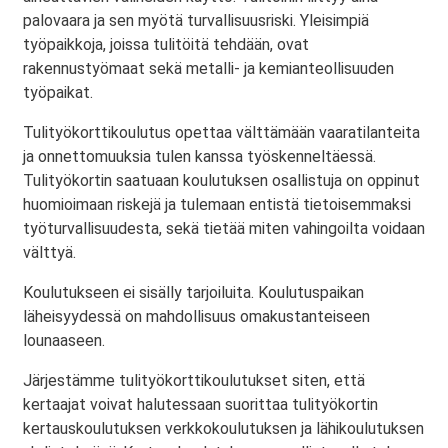
palovaara ja sen myötä turvallisuusriski. Yleisimpiä
työpaikkoja, joissa tulitöitä tehdään, ovat
rakennustyömaat sekä metalli- ja kemianteollisuuden
työpaikat.
Tulityökorttikoulutus opettaa välttämään vaaratilanteita
ja onnettomuuksia tulen kanssa työskenneltäessä.
Tulityökortin saatuaan koulutuksen osallistuja on oppinut
huomioimaan riskejä ja tulemaan entistä tietoisemmaksi
työturvallisuudesta, sekä tietää miten vahingoilta voidaan
välttyä.
Koulutukseen ei sisälly tarjoiluita. Koulutuspaikan
läheisyydessä on mahdollisuus omakustanteiseen
lounaaseen.
Järjestämme tulityökorttikoulutukset siten, että
kertaajat voivat halutessaan suorittaa tulityökortin
kertauskoulutuksen verkkokoulutuksen ja lähikoulutuksen