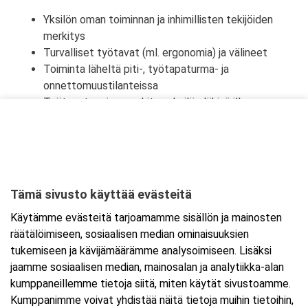
Yksilön oman toiminnan ja inhimillisten tekijöiden
merkitys
Turvalliset työtavat (ml. ergonomia) ja välineet
Toiminta läheltä piti-, työtapaturma- ja
onnettomuustilanteissa
Työtapaturmien merkitys yksilön lähipiirille,
työyhteisölle ja yhteiskunnalle
Tämä sivusto käyttää evästeitä
Ajankohta
Käytämme evästeitä tarjoamamme sisällön ja mainosten
Alkaa:
15.7.2026 08:30
räätälöimiseen, sosiaalisen median ominaisuuksien
Päättyy:
15.7.2026 16:00
tukemiseen ja kävijämäärämme analysoimiseen. Lisäksi
jaamme sosiaalisen median, mainosalan ja analytiikka-alan
kumppaneillemme tietoja siitä, miten käytät sivustoamme.
Lisää tapahtuma kalenteriisi
Kumppanimme voivat yhdistää näitä tietoja muihin tietoihin,