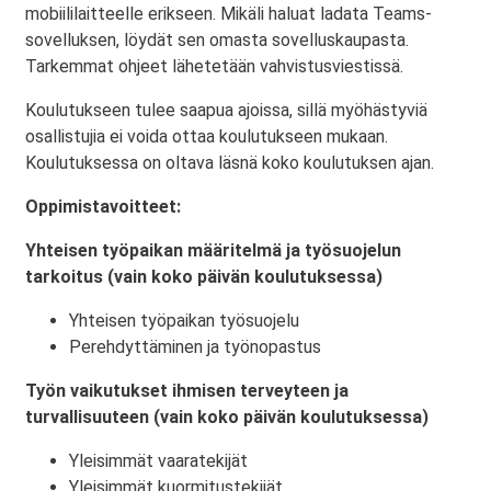
mobiililaitteelle erikseen. Mikäli haluat ladata Teams-
sovelluksen, löydät sen omasta sovelluskaupasta.
Tarkemmat ohjeet lähetetään vahvistusviestissä.
Koulutukseen tulee saapua ajoissa, sillä myöhästyviä
osallistujia ei voida ottaa koulutukseen mukaan.
Koulutuksessa on oltava läsnä koko koulutuksen ajan.
Oppimistavoitteet:
Yhteisen työpaikan määritelmä ja työsuojelun
tarkoitus (vain koko päivän koulutuksessa)
Yhteisen työpaikan työsuojelu
Perehdyttäminen ja työnopastus
Työn vaikutukset ihmisen terveyteen ja
turvallisuuteen (vain koko päivän koulutuksessa)
Yleisimmät vaaratekijät
Yleisimmät kuormitustekijät