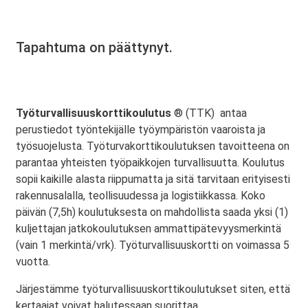
Tapahtuma on päättynyt.
Työturvallisuuskorttikoulutus
® (TTK) antaa
perustiedot työntekijälle työympäristön vaaroista ja
työsuojelusta. Työturvakorttikoulutuksen tavoitteena on
parantaa yhteisten työpaikkojen turvallisuutta. Koulutus
sopii kaikille alasta riippumatta ja sitä tarvitaan erityisesti
rakennusalalla, teollisuudessa ja logistiikkassa. Koko
päivän (7,5h) koulutuksesta on mahdollista saada yksi (1)
kuljettajan jatkokoulutuksen ammattipätevyysmerkintä
(vain 1 merkintä/vrk). Työturvallisuuskortti on voimassa 5
vuotta.
Järjestämme työturvallisuuskorttikoulutukset siten, että
kertaajat voivat halutessaan suorittaa