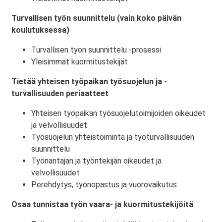
Turvallisen työn suunnittelu (vain koko päivän
koulutuksessa)
Turvallisen työn suunnittelu -prosessi
Yleisimmät kuormitustekijät
Tietää yhteisen työpaikan työsuojelun ja -
turvallisuuden periaatteet
Yhteisen työpaikan työsuojelutoimijoiden oikeudet
ja velvollisuudet
Työsuojelun yhteistoiminta ja työturvallisuuden
suunnittelu
Työnantajan ja työntekijän oikeudet ja
velvollisuudet
Perehdytys, työnopastus ja vuorovaikutus
Osaa tunnistaa työn vaara- ja kuormitustekijöitä