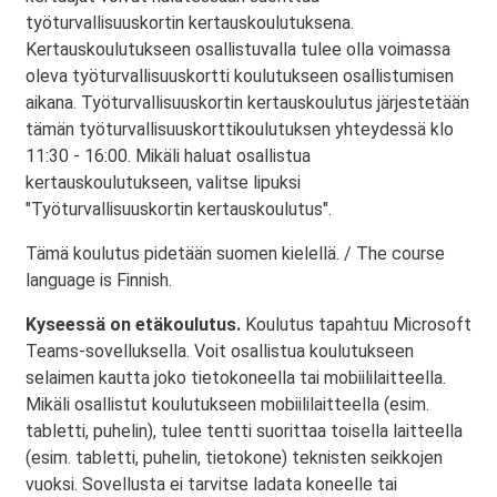
työturvallisuuskortin kertauskoulutuksena.
Kertauskoulutukseen osallistuvalla tulee olla voimassa
oleva työturvallisuuskortti koulutukseen osallistumisen
aikana. Työturvallisuuskortin kertauskoulutus järjestetään
tämän työturvallisuuskorttikoulutuksen yhteydessä klo
11:30 - 16:00. Mikäli haluat osallistua
kertauskoulutukseen, valitse lipuksi
"Työturvallisuuskortin kertauskoulutus".
Tämä koulutus pidetään suomen kielellä. / The course
language is Finnish.
Kyseessä on etäkoulutus.
Koulutus tapahtuu Microsoft
Teams-sovelluksella. Voit osallistua koulutukseen
selaimen kautta joko tietokoneella tai mobiililaitteella.
Mikäli osallistut koulutukseen mobiililaitteella (esim.
tabletti, puhelin), tulee tentti suorittaa toisella laitteella
(esim. tabletti, puhelin, tietokone) teknisten seikkojen
vuoksi. Sovellusta ei tarvitse ladata koneelle tai