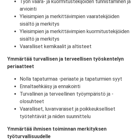
Työn vaara- ja kuormitustekijöiden tunnistaminen ja
arviointi
Yleisimpien ja merkittävimpien vaaratekijöiden
sisältö ja merkitys
Yleisimpien ja merkittävimpien kuormitustekijöiden
sisältö ja merkitys
Vaaralliset kemikaalit ja altisteet
Ymmärtää turvallisen ja terveellisen työskentelyn
periaatteet
Nolla tapaturmaa -periaate ja tapaturmien syyt
Ennaltaehkäisy ja ennakointi
Turvallinen ja terveellinen työympäristö ja -
olosuhteet
Vaaralliset, luvanvaraiset ja poikkeukselliset
työtehtävät ja niiden suunnittelu
Ymmärtää ihmisen toiminnan merkityksen
työturvallisuudelle