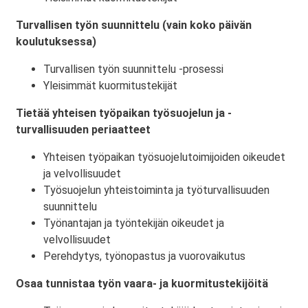
Turvallisen työn suunnittelu (vain koko päivän
koulutuksessa)
Turvallisen työn suunnittelu -prosessi
Yleisimmät kuormitustekijät
Tietää yhteisen työpaikan työsuojelun ja -
turvallisuuden periaatteet
Yhteisen työpaikan työsuojelutoimijoiden oikeudet
ja velvollisuudet
Työsuojelun yhteistoiminta ja työturvallisuuden
suunnittelu
Työnantajan ja työntekijän oikeudet ja
velvollisuudet
Perehdytys, työnopastus ja vuorovaikutus
Osaa tunnistaa työn vaara- ja kuormitustekijöitä