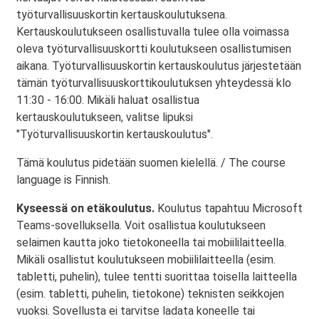
työturvallisuuskortin kertauskoulutuksena.
Kertauskoulutukseen osallistuvalla tulee olla voimassa
oleva työturvallisuuskortti koulutukseen osallistumisen
aikana. Työturvallisuuskortin kertauskoulutus järjestetään
tämän työturvallisuuskorttikoulutuksen yhteydessä klo
11:30 - 16:00. Mikäli haluat osallistua
kertauskoulutukseen, valitse lipuksi
"Työturvallisuuskortin kertauskoulutus".
Tämä koulutus pidetään suomen kielellä. / The course
language is Finnish.
Kyseessä on etäkoulutus.
Koulutus tapahtuu Microsoft
Teams-sovelluksella. Voit osallistua koulutukseen
selaimen kautta joko tietokoneella tai mobiililaitteella.
Mikäli osallistut koulutukseen mobiililaitteella (esim.
tabletti, puhelin), tulee tentti suorittaa toisella laitteella
(esim. tabletti, puhelin, tietokone) teknisten seikkojen
vuoksi. Sovellusta ei tarvitse ladata koneelle tai