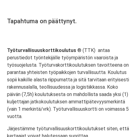
Tapahtuma on päättynyt.
Työturvallisuuskorttikoulutus
® (TTK) antaa
perustiedot työntekijälle työympäristön vaaroista ja
työsuojelusta. Työturvakorttikoulutuksen tavoitteena on
parantaa yhteisten työpaikkojen turvallisuutta. Koulutus
sopii kaikille alasta riippumatta ja sitä tarvitaan erityisesti
rakennusalalla, teollisuudessa ja logistiikkassa. Koko
päivän (7,5h) koulutuksesta on mahdollista saada yksi (1)
kuljettajan jatkokoulutuksen ammattipätevyysmerkintä
(vain 1 merkintä/vrk). Työturvallisuuskortti on voimassa 5
vuotta.
Järjestämme työturvallisuuskorttikoulutukset siten, että
kertaajat voivat halutessaan suorittaa