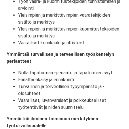
Työn vaara- ja kuormitustekijöiden tunnistaminen ja
arviointi
Yleisimpien ja merkittävimpien vaaratekijöiden
sisältö ja merkitys
Yleisimpien ja merkittävimpien kuormitustekijöiden
sisältö ja merkitys
Vaaralliset kemikaalit ja altisteet
Ymmärtää turvallisen ja terveellisen työskentelyn
periaatteet
Nolla tapaturmaa -periaate ja tapaturmien syyt
Ennaltaehkäisy ja ennakointi
Turvallinen ja terveellinen työympäristö ja -
olosuhteet
Vaaralliset, luvanvaraiset ja poikkeukselliset
työtehtävät ja niiden suunnittelu
Ymmärtää ihmisen toiminnan merkityksen
työturvallisuudelle