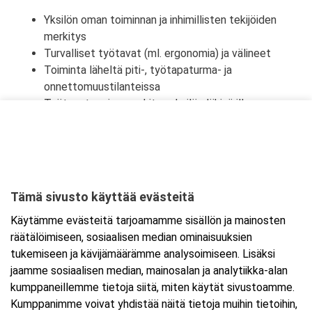
Yksilön oman toiminnan ja inhimillisten tekijöiden
merkitys
Turvalliset työtavat (ml. ergonomia) ja välineet
Toiminta läheltä piti-, työtapaturma- ja
onnettomuustilanteissa
Työtapaturmien merkitys yksilön lähipiirille,
työyhteisölle ja yhteiskunnalle
Tämä sivusto käyttää evästeitä
Ajankohta
Käytämme evästeitä tarjoamamme sisällön ja mainosten
Alkaa:
11.7.2026 08:30
räätälöimiseen, sosiaalisen median ominaisuuksien
Päättyy:
11.7.2026 16:00
tukemiseen ja kävijämäärämme analysoimiseen. Lisäksi
jaamme sosiaalisen median, mainosalan ja analytiikka-alan
kumppaneillemme tietoja siitä, miten käytät sivustoamme.
Lisää tapahtuma kalenteriisi
Kumppanimme voivat yhdistää näitä tietoja muihin tietoihin,