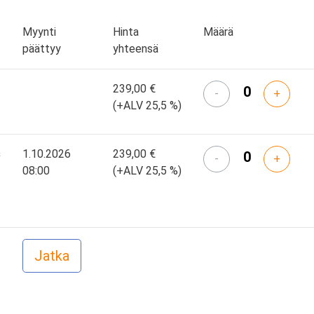
Myynti
Hinta
Määrä
päättyy
yhteensä
239,00 €
-
+
(+ALV 25,5 %)
s
1.10.2026
239,00 €
-
+
08:00
(+ALV 25,5 %)