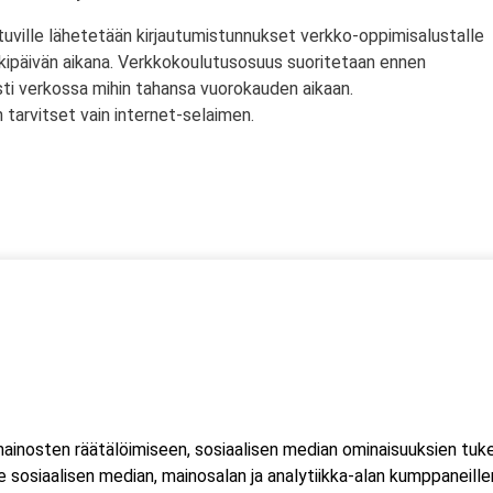
tuville lähetetään kirjautumistunnukset verkko-oppimisalustalle
rkipäivän aikana. Verkkokoulutusosuus suoritetaan ennen
sti verkossa mihin tahansa vuorokauden aikaan.
tarvitset vain internet-selaimen.
ssä
s)
lityökortti on voimassa Suomen lisäksi myös Norjassa ja
liittojen hyväksymä tulityökortti hyväksytään myös Suomessa.
inosten räätälöimiseen, sosiaalisen median ominaisuuksien tuk
ussa 2023, jonka seurauksena Suomessa myönnetty kortti ei ole
sosiaalisen median, mainosalan ja analytiikka-alan kumppaneillem