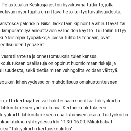
 Pelastusalan Keskusjärjestön hyväksymä tutkinto, jolla
ityöluvan myöntäjällä on riittävä tieto tulityöturvallisuudesta.
ristössä paloriskin. Niiksi lasketaan kipinöintiä aiheuttavat tai
lämpösäteilyä aiheuttavien välineiden käyttö. Tulitöihin liittyy
i. Yleisimpiä työpaikkoja, joissa tulitöitä tehdään, ovat
eollisuuden työpaikat.
 vaaratilanteita ja onnettomuuksia tulen kanssa
koulutuksen osallistuja on oppinut huomioimaan riskejä ja
lisuudesta, sekä tietää miten vahingoilta voidaan välttyä.
utuspaikan läheisyydessä on mahdollisuus omakustanteiseen
n, että kertaajat voivat halutessaan suorittaa tulityökortin
 lähikoulutuksen yhdistelmänä. Kertauskoulutukseen
lityökortti lähikoulutukseen osallistumisen aikana. Tulityökortin
yökoulutuksen yhteydessä klo 11:30-16:00. Mikäli haluat
puksi "Tulityökortin kertauskoulutus".