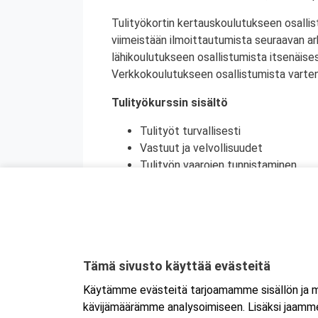
Tulityökortin kertauskoulutukseen osallis
viimeistään ilmoittautumista seuraavan a
lähikoulutukseen osallistumista itsenäise
Verkkokoulutukseen osallistumista varten 
Tulityökurssin sisältö
Tulityöt turvallisesti
Vastuut ja velvollisuudet
Tulityön vaarojen tunnistaminen
Turvatoimet eri toimintaympäristöi
Toiminta onnettomuustilanteessa
Käytännön harjoittelu (alkusammutu
Kurssikoe
Tulityökortti on voimassa viisi vuotta. Tu
Tämä sivusto käyttää evästeitä
Tanskassa. Pohjoismaisten palontorjunta
Käytämme evästeitä tarjoamamme sisällön ja ma
Ruotsin tulityökoulutus uudistui heinäku
kävijämäärämme analysoimiseen. Lisäksi jaamme 
Ruotsissa enää pätevä.