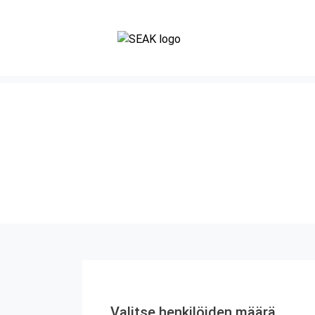
Valitse henkilöiden määrä