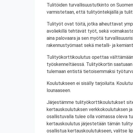
Tulitöiden turvallisuustutkinto on Suomen
varmistetaan, että tulityöntekijällä ja tul
Tulityöt ovat töitä, jotka aiheuttavat ympä
avoliekillä tehtävät työt, sekä voimakasta 
aina palovaara ja sen myötä turvallisuusrisk
rakennustyömaat sekä metalli- ja kemiant
Tulityökorttikoulutus opettaa välttämään
työskenneltäessä. Tulityökortin saatuaan 
tulemaan entistä tietoisemmaksi työturval
Koulutukseen ei sisälly tarjoiluita. Koul
lounaaseen.
Järjestämme tulityökorttikoulutukset site
kertauskoulutuksen verkkokoulutuksen ja
osallistuvalla tulee olla voimassa oleva tu
kertauskoulutus järjestetään tämän tulit
osallistua kertauskoulutukseen, valitse li