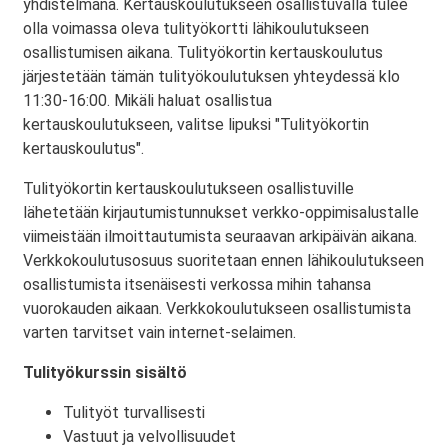
yhdistelmänä. Kertauskoulutukseen osallistuvalla tulee
olla voimassa oleva tulityökortti lähikoulutukseen
osallistumisen aikana. Tulityökortin kertauskoulutus
järjestetään tämän tulityökoulutuksen yhteydessä klo
11:30-16:00. Mikäli haluat osallistua
kertauskoulutukseen, valitse lipuksi "Tulityökortin
kertauskoulutus".
Tulityökortin kertauskoulutukseen osallistuville
lähetetään kirjautumistunnukset verkko-oppimisalustalle
viimeistään ilmoittautumista seuraavan arkipäivän aikana.
Verkkokoulutusosuus suoritetaan ennen lähikoulutukseen
osallistumista itsenäisesti verkossa mihin tahansa
vuorokauden aikaan. Verkkokoulutukseen osallistumista
varten tarvitset vain internet-selaimen.
Tulityökurssin sisältö
Tulityöt turvallisesti
Vastuut ja velvollisuudet