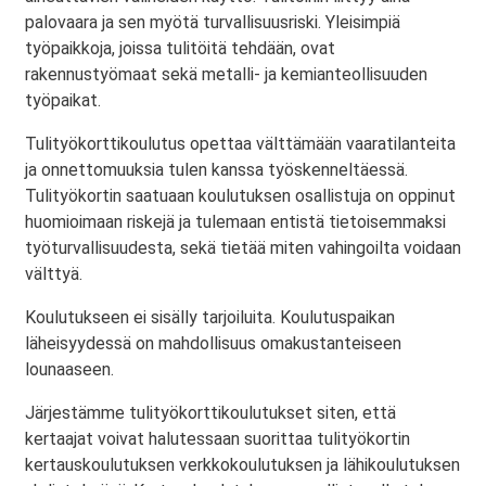
palovaara ja sen myötä turvallisuusriski. Yleisimpiä
työpaikkoja, joissa tulitöitä tehdään, ovat
rakennustyömaat sekä metalli- ja kemianteollisuuden
työpaikat.
Tulityökorttikoulutus opettaa välttämään vaaratilanteita
ja onnettomuuksia tulen kanssa työskenneltäessä.
Tulityökortin saatuaan koulutuksen osallistuja on oppinut
huomioimaan riskejä ja tulemaan entistä tietoisemmaksi
työturvallisuudesta, sekä tietää miten vahingoilta voidaan
välttyä.
Koulutukseen ei sisälly tarjoiluita. Koulutuspaikan
läheisyydessä on mahdollisuus omakustanteiseen
lounaaseen.
Järjestämme tulityökorttikoulutukset siten, että
kertaajat voivat halutessaan suorittaa tulityökortin
kertauskoulutuksen verkkokoulutuksen ja lähikoulutuksen