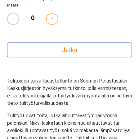
Määrä:
-
+
Tulitöiden turvallisuustutkinto on Suomen Pelastusalan
Keskusjärjestön hyväksymä tutkinto, jolla varmistetaan,
että tulityöntekijällä ja tulityöluvan myöntäjällä on riittävä
tieto tulityöturvallisuudesta.
Tulityöt ovat töitä, jotka aiheuttavat ympäristössä
paloriskin. Niiksi lasketaan kipinöintiä aiheuttavat tai
avoliekillä tehtävät työt, sekä voimakasta lämpösäteilyä
aiheuttavien välineiden käyttö. Tulitöihin liittyy aina