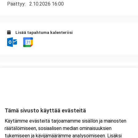
Päättyy:
2.10.2026 16:00
Lisää tapahtuma kalenteriisi
Kurssipaikka
Hotel Savonia
Sammakkolammentie 2
70200 Kuopio
Tämä sivusto käyttää evästeitä
Tarkempi kartta ja ajo-ohjeet
Käytämme evästeitä tarjoamamme sisällön ja mainosten
räätälöimiseen, sosiaalisen median ominaisuuksien
tukemiseen ja kävijämäärämme analysoimiseen. Lisäksi