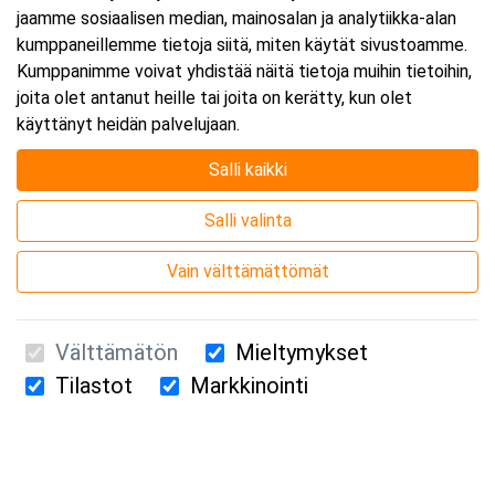
jaamme sosiaalisen median, mainosalan ja analytiikka-alan
kumppaneillemme tietoja siitä, miten käytät sivustoamme.
Kumppanimme voivat yhdistää näitä tietoja muihin tietoihin,
joita olet antanut heille tai joita on kerätty, kun olet
käyttänyt heidän palvelujaan.
Salli kaikki
Salli valinta
Vain välttämättömät
Välttämätön
Mieltymykset
Tilastot
Markkinointi
Suomen Ensiapukoulutus Oy / Valimotie 21 / 00380 Helsinki
010 5251 260 /
kurssille@suomenensiapukoulutus.fi
Tietosuojaseloste ja evästeiden käyttö