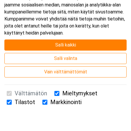
jaamme sosiaalisen median, mainosalan ja analytiikka-alan
kumppaneillemme tietoja siitä, miten käytät sivustoamme.
Kumppanimme voivat yhdistää näitä tietoja muihin tietoihin,
joita olet antanut heille tai joita on kerätty, kun olet
käyttänyt heidän palvelujaan.
Salli kaikki
Salli valinta
Vain välttämättömät
Välttämätön
Mieltymykset
Tilastot
Markkinointi
Suomen Ensiapukoulutus Oy / Valimotie 21 / 00380 Helsinki
010 5251 260 /
kurssille@suomenensiapukoulutus.fi
Tietosuojaseloste ja evästeiden käyttö