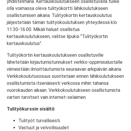
yhdistelmänä. Kertauskoulutukseen osallistuvalla tulee
olla voimassa oleva tulityökortti lähikoulutukseen
osallistumisen aikana. Tulityökortin kertauskoulutus
järjestetään tämän tulityökoulutuksen yhteydessä klo
11:30-16:00. Mikäli haluat osallistua
kertauskoulutukseen, valitse lipuksi "Tulityökortin
kertauskoulutus".
Tulityökortin kertauskoulutukseen osallistuville
lähetetään kirjautumistunnukset verkko-oppimisalustalle
viimeistään ilmoittautumista seuraavan arkipäivän aikana.
Verkkokoulutusosuus suoritetaan ennen lähikoulutukseen
osallistumista itsenäisesti verkossa mihin tahansa
vuorokauden aikaan. Verkkokoulutukseen osallistumista
varten tarvitset vain internet-selaimen.
Tulityökurssin sisältö
Tulityöt turvallisesti
Vastuut ja velvollisuudet