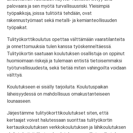
palovaara ja sen myötä turvallisuusriski. Yleisimpiä
työpaikkoja, joissa tulitöitä tehdään, ovat
rakennustyömaat sekä metalli- ja kemianteollisuuden
työpaikat.
Tulityökorttikoulutus opettaa välttämään vaaratilanteita
ja onnettomuuksia tulen kanssa työskenneltäessä.
Tulityökortin saatuaan koulutuksen osallistuja on oppinut
huomioimaan riskejä ja tulemaan entistä tietoisemmaksi
työturvallisuudesta, sekä tietää miten vahingoilta voidaan
välttyä.
Koulutukseen ei sisälly tarjoiluita. Koulutuspaikan
läheisyydessä on mahdollisuus omakustanteiseen
lounaaseen.
Järjestämme tulityökorttikoulutukset siten, että
kertaajat voivat halutessaan suorittaa tulityökortin
kertauskoulutuksen verkkokoulutuksen ja lähikoulutuksen