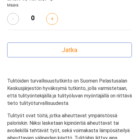
Määrä:
-
+
Tulitöiden turvallisuustutkinto on Suomen Pelastusalan
Keskusjärjestön hyväksymä tutkinto, jolla varmistetaan,
että tulityöntekijällä ja tulityöluvan myöntäjällä on riittävä
tieto tulityöturvallisuudesta.
Tulityöt ovat töitä, jotka aiheuttavat ympäristössä
paloriskin. Niiksi lasketaan kipinöintiä aiheuttavat tai
avoliekillä tehtävät työt, sekä voimakasta lämpösäteilyä
aiheuttavien välineiden käyttö. Tulitöihin liittyy aina