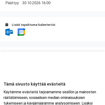
Päättyy:
30.10.2026 16:00
Lisää tapahtuma kalenteriisi
Kurssipaikka
Lounasravintola Saarikoski
Niittytie 12 (2.krs)
01510 Vantaa
Tämä sivusto käyttää evästeitä
Tarkempi kartta ja ajo-ohjeet
Käytämme evästeitä tarjoamamme sisällön ja mainosten
räätälöimiseen, sosiaalisen median ominaisuuksien
tukemiseen ja kävijämäärämme analysoimiseen. Lisäksi