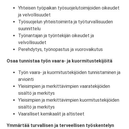
Yhteisen työpaikan työsuojelutoimijoiden oikeudet
ja velvollisuudet
Työsuojelun yhteistoiminta ja työturvallisuuden
suunnittelu
Työnantajan ja työntekijän oikeudet ja
velvollisuudet
Perehdytys, työnopastus ja vuorovaikutus
Osaa tunnistaa työn vaara- ja kuormitustekijöitä
Työn vaara- ja kuormitustekijöiden tunnistaminen ja
arviointi
Yleisimpien ja merkittävimpien vaaratekijöiden
sisältö ja merkitys
Yleisimpien ja merkittävimpien kuormitustekijöiden
sisältö ja merkitys
Vaaralliset kemikaalit ja altisteet
Ymmärtää turvallisen ja terveellisen työskentelyn