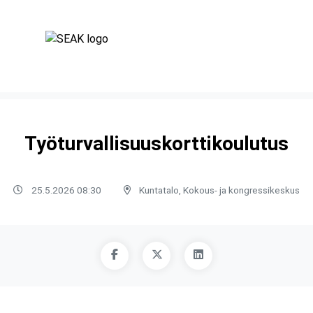
Työturvallisuuskorttikoulutus
25.5.2026 08:30
Kuntatalo, Kokous- ja kongressikeskus