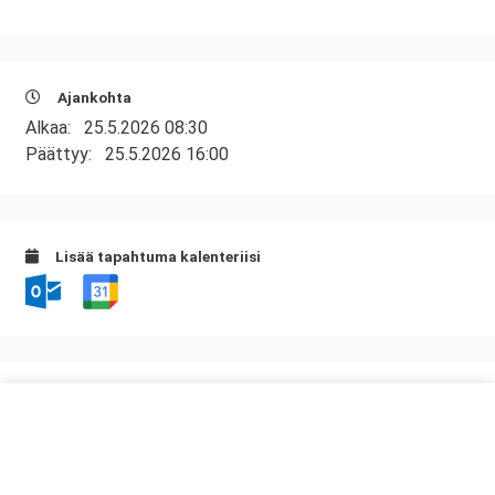
Ajankohta
Alkaa:
25.5.2026 08:30
Päättyy:
25.5.2026 16:00
Lisää tapahtuma kalenteriisi
Kurssipaikka
Kuntatalo, Kokous- ja kongressikeskus
Toinen linja 14