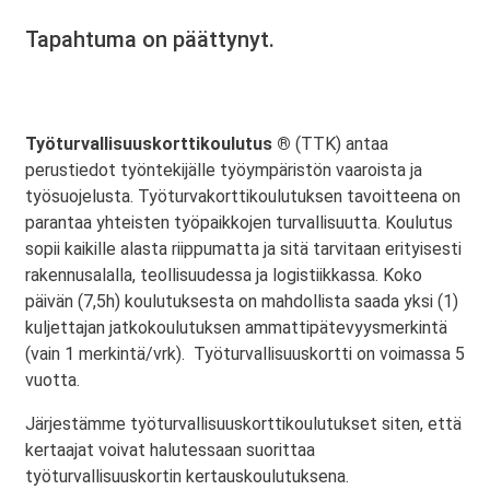
Tapahtuma on päättynyt.
Työturvallisuuskorttikoulutus ®
(TTK) antaa
perustiedot työntekijälle työympäristön vaaroista ja
työsuojelusta. Työturvakorttikoulutuksen tavoitteena on
parantaa yhteisten työpaikkojen turvallisuutta. Koulutus
sopii kaikille alasta riippumatta ja sitä tarvitaan erityisesti
rakennusalalla, teollisuudessa ja logistiikkassa. Koko
päivän (7,5h) koulutuksesta on mahdollista saada yksi (1)
kuljettajan jatkokoulutuksen ammattipätevyysmerkintä
(vain 1 merkintä/vrk). Työturvallisuuskortti on voimassa 5
vuotta.
Järjestämme työturvallisuuskorttikoulutukset siten, että
kertaajat voivat halutessaan suorittaa
työturvallisuuskortin kertauskoulutuksena.