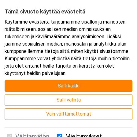
00530 Helsinki
Tämä sivusto käyttää evästeitä
Tarkempi kartta ja ajo-ohjeet
Käytämme evästeitä tarjoamamme sisällön ja mainosten
räätälöimiseen, sosiaalisen median ominaisuuksien
tukemiseen ja kävijämäärämme analysoimiseen. Lisäksi
jaamme sosiaalisen median, mainosalan ja analytiikka-alan
kumppaneillemme tietoja siitä, miten käytät sivustoamme.
Kumppanimme voivat yhdistää näitä tietoja muihin tietoihin,
joita olet antanut heille tai joita on kerätty, kun olet
käyttänyt heidän palvelujaan.
Salli kaikki
Salli valinta
Vain välttämättömät
Välttämätön
Mieltymykset