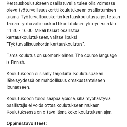
Kertauskoulutukseen osallistuvalla tulee olla voimassa
oleva työturvallisuuskortti koulutukseen osallistumisen
aikana. Työturvallisuuskortin kertauskoulutus järjestetään
tämän työturvallisuuskorttikoulutuksen yhteydessä klo
11:30 - 16:00. Mikäli haluat osallistua
kertauskoulutukseen, valitse lipuksi
"Työturvallisuuskortin kertauskoulutus".
Tämä koulutus on suomenkielinen. The course language
is Finnish.
Koulutukseen ei sisälly tarjoiluita. Koulutuspaikan
läheisyydessä on mahdollisuus omakustanteiseen
lounaaseen.
Koulutukseen tulee saapua ajoissa, sillä myöhästyviä
osallistujia ei voida ottaa koulutukseen mukaan.
Koulutuksessa on oltava läsnä koko koulutuksen ajan.
Oppimistavoitteet: