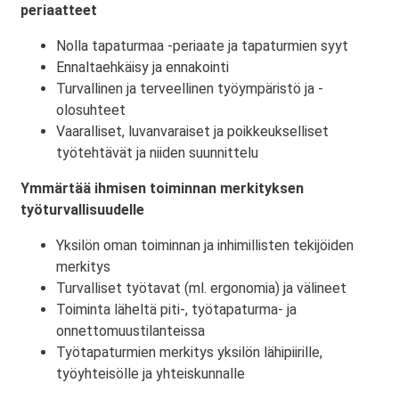
periaatteet
Nolla tapaturmaa -periaate ja tapaturmien syyt
Ennaltaehkäisy ja ennakointi
Turvallinen ja terveellinen työympäristö ja -
olosuhteet
Vaaralliset, luvanvaraiset ja poikkeukselliset
työtehtävät ja niiden suunnittelu
Ymmärtää ihmisen toiminnan merkityksen
työturvallisuudelle
Yksilön oman toiminnan ja inhimillisten tekijöiden
merkitys
Turvalliset työtavat (ml. ergonomia) ja välineet
Toiminta läheltä piti-, työtapaturma- ja
onnettomuustilanteissa
Työtapaturmien merkitys yksilön lähipiirille,
työyhteisölle ja yhteiskunnalle