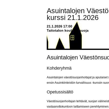
Asuintalojen Väestö
kurssi 21.1.2026
21.1.2026 17:00
Taitotalon koulutussuoja
Asuintalojen Väestönsuo
Kohderyhmä
Asuintalojen väestösuojanhoitajat ja apulaiset s
ensin Asuinkiinteistön turvallisuus -kurssin suor
Opetussisältö
Väestösuojanhoitajan tehtävät, suojan välineistö
vastaanottokuntoon laittamiseen perehtyminen