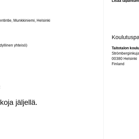
Lisää tapahtuma
tintie, Munkkiniemi, Helsinki
Koulutuspa
dyllinen yhteisö)
Taitotalon koul
Strömberginkuj
00380
Helsinki
Finland
oja jäljellä.