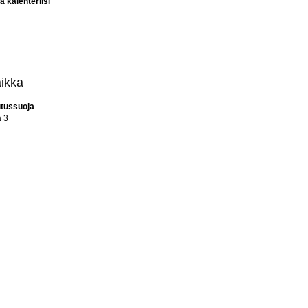
 kalenteriisi
ikka
utussuoja
a 3