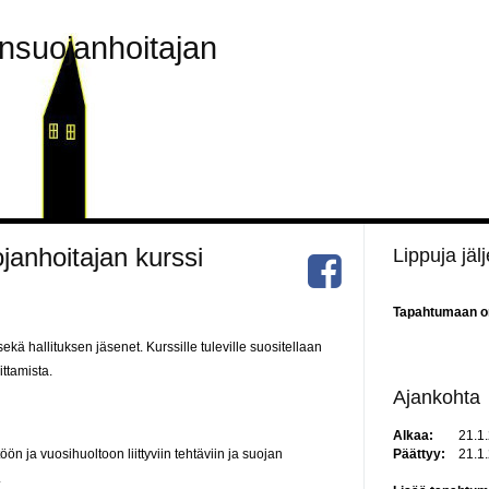
nsuojanhoitajan
janhoitajan kurssi
Lippuja jälj
Tapahtumaan on 
ekä hallituksen jäsenet. Kurssille tuleville suositellaan
ittamista.
Ajankohta
Alkaa:
21.1
ön ja vuosihuoltoon liittyviin tehtäviin ja suojan
Päättyy:
21.1
.