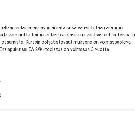
oitellaan erilaisia ensiavun aiheita sekä vahvistetaan aiemmin
ada varmuutta toimia erilaisissa ensiapua vaativissa tilanteissa ja
sta osaamista. Kurssin pohjatietovaatimuksena on voimassaoleva
Ensiapukurssi EA 2® -todistus on voimassa 3 vuotta.
​
​
än vammat​
mat) ja alilämpöisyys​