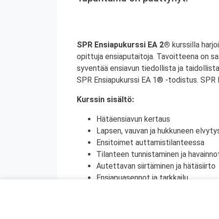
SPR Ensiapukurssi EA 2®
kurssilla harj
opittuja ensiaputaitoja. Tavoitteena on sa
syventää ensiavun tiedollista ja taidolli
SPR Ensiapukurssi EA 1® -todistus. SPR 
Kurssin sisältö:
Hätäensiavun kertaus​
Lapsen, vauvan ja hukkuneen elvytys
Ensitoimet auttamistilanteessa​
Tilanteen tunnistaminen ja havainnot
Autettavan siirtäminen ja hätäsiirto
Ensiapuasennot ja tarkkailu​
Murtumat ja selkärankavammat, pä
Kylmän aiheuttamat vammat (paleltu
Lämmön aiheuttamat sairastumiset​