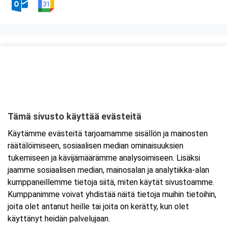
Kurssipaikka
Ravintola Kaari
Heidehofintie 2
01380 Vantaa
Tämä sivusto käyttää evästeitä
Tarkempi kartta ja ajo-ohjeet
Käytämme evästeitä tarjoamamme sisällön ja mainosten
räätälöimiseen, sosiaalisen median ominaisuuksien
tukemiseen ja kävijämäärämme analysoimiseen. Lisäksi
jaamme sosiaalisen median, mainosalan ja analytiikka-alan
kumppaneillemme tietoja siitä, miten käytät sivustoamme.
Kumppanimme voivat yhdistää näitä tietoja muihin tietoihin,
joita olet antanut heille tai joita on kerätty, kun olet
käyttänyt heidän palvelujaan.