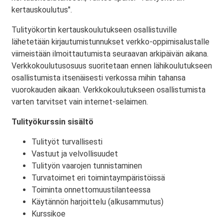
kertauskoulutus".
Tulityökortin kertauskoulutukseen osallistuville
lähetetään kirjautumistunnukset verkko-oppimisalustalle
viimeistään ilmoittautumista seuraavan arkipäivän aikana.
Verkkokoulutusosuus suoritetaan ennen lähikoulutukseen
osallistumista itsenäisesti verkossa mihin tahansa
vuorokauden aikaan. Verkkokoulutukseen osallistumista
varten tarvitset vain internet-selaimen.
Tulityökurssin sisältö
Tulityöt turvallisesti
Vastuut ja velvollisuudet
Tulityön vaarojen tunnistaminen
Turvatoimet eri toimintaympäristöissä
Toiminta onnettomuustilanteessa
Käytännön harjoittelu (alkusammutus)
Kurssikoe