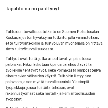
Tapahtuma on päättynyt.
Tulitöiden turvallisuustutkinto on Suomen Pelastusalan
Keskusjärjestön hyväksymä tutkinto, jolla varmistetaan,
että tulityöntekijällä ja tulityöluvan myöntäjällä on riittävä
tieto tulityöturvallisuudesta.
Tulityöt ovat töitä, jotka aiheuttavat ympäristössä
paloriskin. Niiksi lasketaan kipinöintiä aiheuttavat tai
avoliekillä tehtävät työt, sekä voimakasta lämpösäteilyä
aiheuttavien välineiden käyttö. Tulitöihin liittyy aina
palovaara ja sen myötä turvallisuusriski. Yleisimpiä
työpaikkoja, joissa tulitöitä tehdään, ovat
rakennustyömaat sekä metalli- ja kemianteollisuuden
työpaikat.