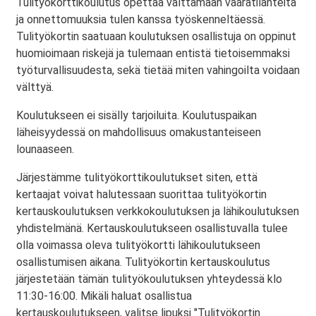
Tulityökorttikoulutus opettaa välttämään vaaratilanteita
ja onnettomuuksia tulen kanssa työskenneltäessä.
Tulityökortin saatuaan koulutuksen osallistuja on oppinut
huomioimaan riskejä ja tulemaan entistä tietoisemmaksi
työturvallisuudesta, sekä tietää miten vahingoilta voidaan
välttyä.
Koulutukseen ei sisälly tarjoiluita. Koulutuspaikan
läheisyydessä on mahdollisuus omakustanteiseen
lounaaseen.
Järjestämme tulityökorttikoulutukset siten, että
kertaajat voivat halutessaan suorittaa tulityökortin
kertauskoulutuksen verkkokoulutuksen ja lähikoulutuksen
yhdistelmänä. Kertauskoulutukseen osallistuvalla tulee
olla voimassa oleva tulityökortti lähikoulutukseen
osallistumisen aikana. Tulityökortin kertauskoulutus
järjestetään tämän tulityökoulutuksen yhteydessä klo
11:30-16:00. Mikäli haluat osallistua
kertauskoulutukseen, valitse lipuksi "Tulityökortin