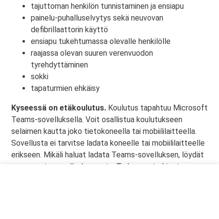
tajuttoman henkilön tunnistaminen ja ensiapu
painelu-puhalluselvytys sekä neuvovan
defibrillaattorin käyttö
ensiapu tukehtumassa olevalle henkilölle
raajassa olevan suuren verenvuodon
tyrehdyttäminen
sokki
tapaturmien ehkäisy
Kyseessä on etäkoulutus.
Koulutus tapahtuu Microsoft
Teams-sovelluksella. Voit osallistua koulutukseen
selaimen kautta joko tietokoneella tai mobiililaitteella.
Sovellusta ei tarvitse ladata koneelle tai mobiililaitteelle
erikseen. Mikäli haluat ladata Teams-sovelluksen, löydät
sen omasta sovelluskaupasta. Tarkemmat ohjeet
lähetetään vahvistusviestissä.