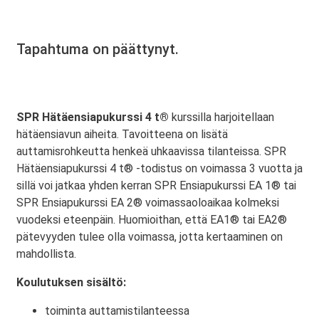
Tapahtuma on päättynyt.
SPR Hätäensiapukurssi 4 t®
kurssilla harjoitellaan
hätäensiavun aiheita. Tavoitteena on lisätä
auttamisrohkeutta henkeä uhkaavissa tilanteissa. SPR
Hätäensiapukurssi 4 t® -todistus on voimassa 3 vuotta ja
sillä voi jatkaa yhden kerran SPR Ensiapukurssi EA 1® tai
SPR Ensiapukurssi EA 2® voimassaoloaikaa kolmeksi
vuodeksi eteenpäin. Huomioithan, että EA1® tai EA2®
pätevyyden tulee olla voimassa, jotta kertaaminen on
mahdollista.
Koulutuksen sisältö:
toiminta auttamistilanteessa