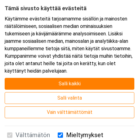
Tämä sivusto käyttää evästeitä
Ajankohta
Käytämme evästeitä tarjoamamme sisällön ja mainosten
Alkaa:
4.11.2025 08:30
räätälöimiseen, sosiaalisen median ominaisuuksien
Päättyy:
4.11.2025 11:45
tukemiseen ja kävijämäärämme analysoimiseen. Lisäksi
jaamme sosiaalisen median, mainosalan ja analytiikka-alan
kumppaneillemme tietoja siitä, miten käytät sivustoamme.
Lisää tapahtuma kalenteriisi
Kumppanimme voivat yhdistää näitä tietoja muihin tietoihin,
joita olet antanut heille tai joita on kerätty, kun olet
käyttänyt heidän palvelujaan.
Salli kaikki
Kurssipaikka
Salli valinta
Webinaari
Vain välttämättömät
Välttämätön
Mieltymykset