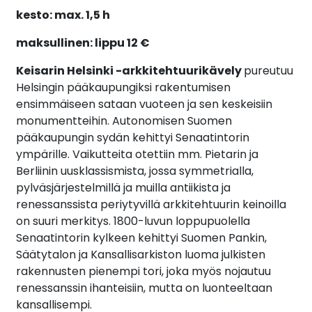
kesto: max. 1,5 h
maksullinen: lippu 12 €
Keisarin Helsinki -arkkitehtuurikävely
pureutuu
Helsingin pääkaupungiksi rakentumisen
ensimmäiseen sataan vuoteen ja sen keskeisiin
monumentteihin. Autonomisen Suomen
pääkaupungin sydän kehittyi Senaatintorin
ympärille. Vaikutteita otettiin mm. Pietarin ja
Berliinin uusklassismista, jossa symmetrialla,
pylväsjärjestelmillä ja muilla antiikista ja
renessanssista periytyvillä arkkitehtuurin keinoilla
on suuri merkitys. 1800-luvun loppupuolella
Senaatintorin kylkeen kehittyi Suomen Pankin,
Säätytalon ja Kansallisarkiston luoma julkisten
rakennusten pienempi tori, joka myös nojautuu
renessanssin ihanteisiin, mutta on luonteeltaan
kansallisempi.