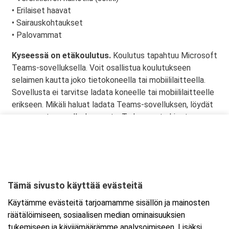
• Erilaiset haavat
• Sairauskohtaukset
• Palovammat
Kyseessä on etäkoulutus.
Koulutus tapahtuu Microsoft
Teams-sovelluksella. Voit osallistua koulutukseen
selaimen kautta joko tietokoneella tai mobiililaitteella.
Sovellusta ei tarvitse ladata koneelle tai mobiililaitteelle
erikseen. Mikäli haluat ladata Teams-sovelluksen, löydät
sen omasta sovelluskaupasta. Tarkemmat ohjeet
lähetetään vahvistusviestissä.
Tämä sivusto käyttää evästeitä
Ajankohta
Käytämme evästeitä tarjoamamme sisällön ja mainosten
Alkaa:
20.1.2026 08:30
räätälöimiseen, sosiaalisen median ominaisuuksien
Päättyy:
20.1.2026 15:30
tukemiseen ja kävijämäärämme analysoimiseen. Lisäksi