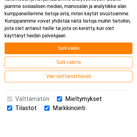
jaamme sosiaalisen median, mainosalan ja analytiikka-alan
kumppaneillemme tietoja siitä, miten käytät sivustoamme.
Lisää tapahtuma kalenteriisi
Kumppanimme voivat yhdistää näitä tietoja muihin tietoihin,
joita olet antanut heille tai joita on kerätty, kun olet
käyttänyt heidän palvelujaan.
Salli kaikki
Kurssipaikka
Salli valinta
Webinaari
Vain välttämättömät
Välttämätön
Mieltymykset
Tilastot
Markkinointi
Suomen Ensiapukoulutus Oy / Valimotie 21 / 00380 Helsinki
010 5251 260 /
kurssille@suomenensiapukoulutus.fi
Tietosuojaseloste ja evästeiden käyttö