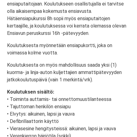
ensiaputaitojaan. Koulutukseen osallistujalla ei tarvitse
olla aikaisempaa kokemusta ensiavusta.
Hätäensiapukurssi 8h sopii myös ensiaputaitojen
kertaajille, ja koulutuksessa voi kerrata olemassa olevan
Ensiavun peruskurssi 16h -pätevyyden.
Koulutuksesta myönnetään ensiapukortti, joka on
voimassa kolme vuotta.
Koulutuksesta on myös mahdollisuus saada yksi (1)
kuorma- ja linja-auton kuljettajien ammattipätevyyden
jatkokoulutuspäivä (vain 1 merkintä/vrk).
Koulutuksen sisältö:
• Toiminta auttamis- tai onnettomuustilanteessa
• Tajuttoman henkilön ensiapu
• Elvytys: aikuinen, lapsi ja vauva
• Defibrillaattorin käyttö
• Vierasesine hengitysteissä: aikuinen, lapsi ja vauva
• Verenkierron häiriötila (sokki)