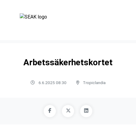
Arbetssäkerhetskortet
6.6.2025 08:30
Tropiclandia