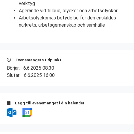
verktyg
Agerande vid tillbud, olyckor och arbetsolyckor
Arbetsolyckornas betydelse för den enskildes
närkrets, arbetsgemenskap och samhälle
Evenemangets tidpunkt
Börjar:
6.6.2025 08:30
Slutar:
6.6.2025 16:00
Lägg till evenemanget i din kalender