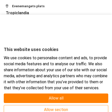
Evenemangets plats
Tropiclandia
Kesäpolku 1
65100 Vaasa
Se större karta och ruttinstruktioner
This website uses cookies
We use cookies to personalise content and ads, to provide
social media features and to analyse our traffic. We also
share information about your use of our site with our social
media, advertising and analytics partners who may combine
it with other information that you’ve provided to them or
that they’ve collected from your use of their services.
Allow all
Allow section