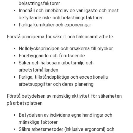
belastningsfaktorer
Innehåll och innebörd av de vanligaste och mest
betydande risk- och belastningsfaktorer
Farliga kemikalier och exponeringar
Förstå principerna för säkert och hälsosamt arbete
Nollolycksprincipen och orsakerna till olyckor
Förebyggande och förutseende
Säker och hälsosam arbetsmiljö och
arbetsförhållanden
Farliga, tillståndspliktiga och exceptionella
arbetsuppgifter och deras planering
Förstå betydelsen av mänsklig aktivitet för säkerheten
på arbetsplatsen
Betydelsen av individens egna handlingar och
mänskliga faktorer
Säkra arbetsmetoder (inklusive ergonomi) och