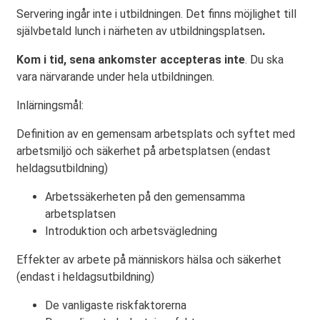
Servering ingår inte i utbildningen. Det finns möjlighet till
självbetald lunch i närheten av utbildningsplatsen
.
Kom i tid, sena ankomster accepteras inte
. Du ska
vara närvarande under hela utbildningen.
Inlärningsmål:
Definition av en gemensam arbetsplats och syftet med
arbetsmiljö och säkerhet på arbetsplatsen (endast
heldagsutbildning)
Arbetssäkerheten på den gemensamma
arbetsplatsen
Introduktion och arbetsvägledning
Effekter av arbete på människors hälsa och säkerhet
(endast i heldagsutbildning)
De vanligaste riskfaktorerna