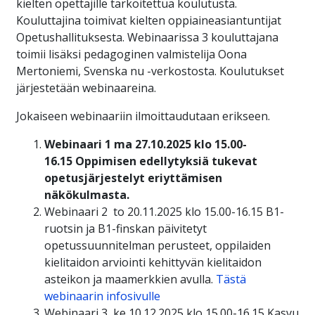
kielten opettajille tarkoitettua koulutusta.
Kouluttajina toimivat kielten oppiaineasiantuntijat
Opetushallituksesta. Webinaarissa 3 kouluttajana
toimii lisäksi pedagoginen valmistelija Oona
Mertoniemi, Svenska nu -verkostosta. Koulutukset
järjestetään webinaareina.
Jokaiseen webinaariin ilmoittaudutaan erikseen.
Webinaari 1 ma 27.10.2025 klo 15.00-
16.15 Oppimisen edellytyksiä tukevat
opetusjärjestelyt eriyttämisen
näkökulmasta.
Webinaari 2 to 20.11.2025 klo 15.00-16.15 B1-
ruotsin ja B1-finskan päivitetyt
opetussuunnitelman perusteet, oppilaiden
kielitaidon arviointi kehittyvän kielitaidon
asteikon ja maamerkkien avulla.
Tästä
webinaarin infosivulle
Webinaari 3, ke 10.12.2025 klo 15.00-16.15 Kasvu