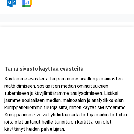
Kurssipaikka
Presto Paloturvallisuus
Teerisuonkuja 7
00700 Helsinki
Tämä sivusto käyttää evästeitä
Tarkempi kartta ja ajo-ohjeet
Käytämme evästeitä tarjoamamme sisällön ja mainosten
räätälöimiseen, sosiaalisen median ominaisuuksien
tukemiseen ja kävijämäärämme analysoimiseen. Lisäksi
jaamme sosiaalisen median, mainosalan ja analytiikka-alan
kumppaneillemme tietoja siitä, miten käytät sivustoamme.
Kumppanimme voivat yhdistää näitä tietoja muihin tietoihin,
joita olet antanut heille tai joita on kerätty, kun olet
käyttänyt heidän palvelujaan.