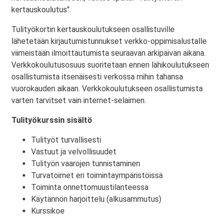
kertauskoulutus".
Tulityökortin kertauskoulutukseen osallistuville
lähetetään kirjautumistunnukset verkko-oppimisalustalle
viimeistään ilmoittautumista seuraavan arkipäivän aikana.
Verkkokoulutusosuus suoritetaan ennen lähikoulutukseen
osallistumista itsenäisesti verkossa mihin tahansa
vuorokauden aikaan. Verkkokoulutukseen osallistumista
varten tarvitset vain internet-selaimen.
Tulityökurssin sisältö
Tulityöt turvallisesti
Vastuut ja velvollisuudet
Tulityön vaarojen tunnistaminen
Turvatoimet eri toimintaympäristöissä
Toiminta onnettomuustilanteessa
Käytännön harjoittelu (alkusammutus)
Kurssikoe