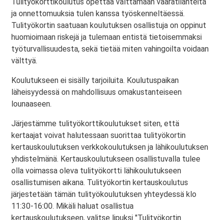
Tulityökorttikoulutus opettaa välttämään vaaratilanteita
ja onnettomuuksia tulen kanssa työskenneltäessä.
Tulityökortin saatuaan koulutuksen osallistuja on oppinut
huomioimaan riskejä ja tulemaan entistä tietoisemmaksi
työturvallisuudesta, sekä tietää miten vahingoilta voidaan
välttyä.
Koulutukseen ei sisälly tarjoiluita. Koulutuspaikan
läheisyydessä on mahdollisuus omakustanteiseen
lounaaseen.
Järjestämme tulityökorttikoulutukset siten, että
kertaajat voivat halutessaan suorittaa tulityökortin
kertauskoulutuksen verkkokoulutuksen ja lähikoulutuksen
yhdistelmänä. Kertauskoulutukseen osallistuvalla tulee
olla voimassa oleva tulityökortti lähikoulutukseen
osallistumisen aikana. Tulityökortin kertauskoulutus
järjestetään tämän tulityökoulutuksen yhteydessä klo
11:30-16:00. Mikäli haluat osallistua
kertauskoulutukseen, valitse lipuksi "Tulityökortin