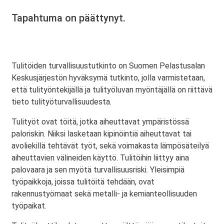
Tapahtuma on päättynyt.
Tulitöiden turvallisuustutkinto on Suomen Pelastusalan
Keskusjärjestön hyväksymä tutkinto, jolla varmistetaan,
että tulityöntekijällä ja tulityöluvan myöntäjällä on riittävä
tieto tulityöturvallisuudesta.
Tulityöt ovat töitä, jotka aiheuttavat ympäristössä
paloriskin. Niiksi lasketaan kipinöintiä aiheuttavat tai
avoliekillä tehtävät työt, sekä voimakasta lämpösäteilyä
aiheuttavien välineiden käyttö. Tulitöihin liittyy aina
palovaara ja sen myötä turvallisuusriski. Yleisimpiä
työpaikkoja, joissa tulitöitä tehdään, ovat
rakennustyömaat sekä metalli- ja kemianteollisuuden
työpaikat.