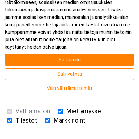
räätälöimiseen, sosiaalisen median ominaisuuksien
tukemiseen ja kävijämäärämme analysoimiseen. Lisäksi
jaamme sosiaalisen median, mainosalan ja analytiikka-alan
kumppaneillemme tietoja siitä, miten käytät sivustoamme.
Kumppanimme voivat yhdistää näitä tietoja muihin tietoihin,
joita olet antanut heille tai joita on kerätty, kun olet
käyttänyt heidän palvelujaan.
Salli kaikki
Salli valinta
Vain välttämättömät
Välttämätön
Mieltymykset
Tilastot
Markkinointi
Suomen Ensiapukoulutus Oy / Valimotie 21 / 00380 Helsinki
010 5251 260 /
kurssille@suomenensiapukoulutus.fi
Tietosuojaseloste ja evästeiden käyttö