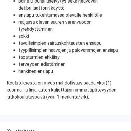
painelu-puhalluselvytys sekä neuvovan
defibrillaattorin käyttö
ensiapu tukehtumassa olevalle henkilölle
raajassa olevan suuren verenvuodon
tyrehdyttäminen
sokki
tavallisimpien sairauskohtausten ensiapu
tyypillisimpien haavojen ja palovammojen ensiapu
tapaturmien ehkäisy
terveyden edistäminen
henkinen ensiapu
Koulutuksesta on myös mahdollisuus saada yksi (1)
kuorma- ja linja-auton kuljettajien ammattipätevyyden
jatkokoulutuspäivä (vain 1 merkintä/vrk).