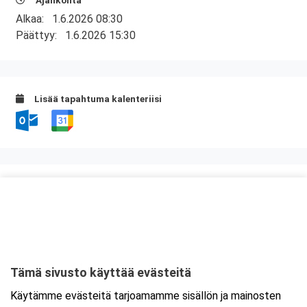
Ajankohta
Alkaa:
1.6.2026 08:30
Päättyy:
1.6.2026 15:30
Lisää tapahtuma kalenteriisi
Kurssipaikka
Auriga Business Center
Juhana Herttuan puistokatu 21
20100 Turku
Tämä sivusto käyttää evästeitä
Tarkempi kartta ja ajo-ohjeet
Käytämme evästeitä tarjoamamme sisällön ja mainosten