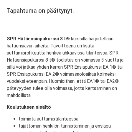
Tapahtuma on päättynyt.
SPR Hätäensiapukurssi 8 t®
kurssilla harjoitellaan
hätäensiavun aiheita. Tavoitteena on lisätä
auttamisrohkeutta henkeä uhkaavissa tilanteissa. SPR
Hätäensiapukurssi 8 t® todistus on voimassa 3 vuotta ja
sillä voi jatkaa yhden kerran SPR Ensiapukurssi EA 1® tai
SPR Ensiapukurssi EA 2® voimassaoloaikaa kolmeksi
vuodeksi eteenpäin. Huomioithan, että EA1® tai EA2®
pätevyyden tulee olla voimassa, jotta kertaaminen on
mahdollista.
Koulutuksen sisältö
toiminta auttamistilanteessa
tajuttoman henkilön tunnistaminen ja ensiapu